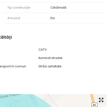
Tip construcție
Cărămidă
Are pod
Da
ilități
CATV
Iluminat stradal
ransport în comun
Străzi asfaltate