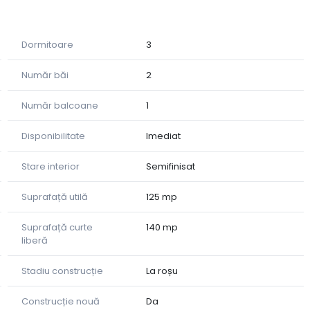
 a unui loc de joacă pentru copii sau a unui spațiu verde
Dormitoare
3
perioară:
Număr băi
2
rt termic excelent
Număr balcoane
1
Disponibilitate
Imediat
 proiectată pentru a răspunde nevoilor unei familii
Stare interior
Semifinisat
Suprafață utilă
125 mp
Suprafață curte
140 mp
 vizionări, nu ezitați să ne contactați!
liberă
Stadiu construcție
La roșu
Construcție nouă
Da