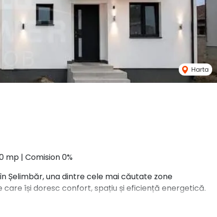
Harta
140 mp | Comision 0%
n Șelimbăr, una dintre cele mai căutate zone
le care își doresc confort, spațiu și eficiență energetică.
ață utilă de 125 mp și o curte liberă de aproximativ 140