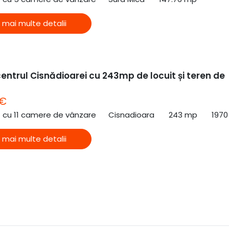
 mai multe detalii
entrul Cisnădioarei cu 243mp de locuit și teren de
 €
ă cu 11 camere de vânzare
Cisnadioara
243 mp
1970
 mai multe detalii