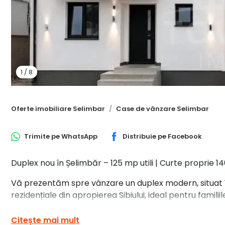
1
/
8
Oferte imobiliare Selimbar
Case de vânzare Selimbar
Trimite pe
WhatsApp
Distribuie pe
Facebook
Duplex nou în Șelimbăr – 125 mp utili | Curte proprie 
Vă prezentăm spre vânzare un duplex modern, situat î
rezidențiale din apropierea Sibiului, ideal pentru familii
Locuința este dispusă pe parter și etaj, având o supraf
Citește mai mult