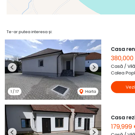
Te-ar putea interesa și:
Casa ren
380,000
Casă / Vil
Previous
Next
Calea Popla
Vezi
1
/
17
Harta
Casa rezi
179,999
Casă / Vil
Previous
Next