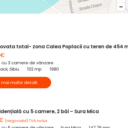
ovata total- zona Calea Poplacii cu teren de 454 
 €
ă cu 3 camere de vânzare
cii, Sibiu
102 mp
1980
 mai multe detalii
dențială cu 5 camere, 2 băi – Sura Mica
 €
(negociabil) TVA inclus
ă cu 5 camere de vânzare
Sura Mica
147.76 mp