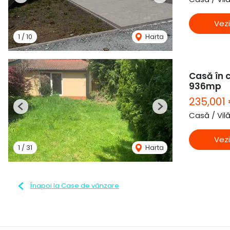
Vezi
1
/
10
Harta
Casă în c
936mp
235,001
Previous
Next
Casă / Vil
Vezi
1
/
31
Harta
Înapoi la Case de vânzare