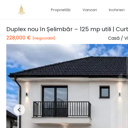
Proprietăți
Vanzari
Inchirieri
Duplex nou în Șelimbăr – 125 mp utili | Cu
228,000 €
Casă / V
(negociabil)
Previous