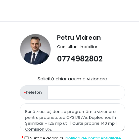
Petru Vidrean
Consultant Imobiliar
0774982802
Solicită chiar acum o vizionare
Telefon
Sunt de acord cu
politica de confidențialitate