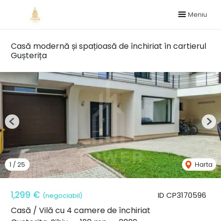
Meniu
Casă modernă și spațioasă de închiriat în cartierul
Gușterița
Previous
Nex
1
/
25
Harta
1,299 €
ID CP3170596
(negociabil)
Casă / Vilă cu 4 camere de închiriat