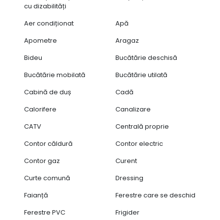
cu dizabilități
Aer condiționat
Apă
Apometre
Aragaz
Bideu
Bucătărie deschisă
Bucătărie mobilată
Bucătărie utilată
Cabină de duș
Cadă
Calorifere
Canalizare
CATV
Centrală proprie
Contor căldură
Contor electric
Contor gaz
Curent
Curte comună
Dressing
Faianță
Ferestre care se deschid
Ferestre PVC
Frigider