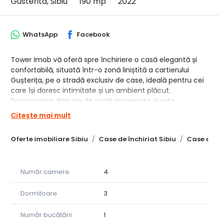
Gusterita, Sibiu
190 mp
2022
WhatsApp
Facebook
Tower Imob vă oferă spre închiriere o casă elegantă și
confortabilă, situată într-o zonă liniștită a cartierului
Gușterița, pe o stradă exclusiv de case, ideală pentru cei
care își doresc intimitate și un ambient plăcut.
Proprietatea dispune de spații generoase și este
compartimentată astfel:
Citește mai mult
3 dormitoare confortabile;
3 băi moderne;
Oferte imobiliare Sibiu
Case de închiriat Sibiu
Case de î
living spațios pentru momente de relaxare;
bucătărie cu cămară, practică și bine organizată;
terasă ideală pentru petrecerea timpului liber;
Număr camere
4
curte privată amenajată pentru relaxare.
Casa oferă un echilibru perfect între confort, liniște și
accesibilitate, fiind potrivită pentru o familie sau pentru
Dormitoare
3
cei care caută un cămin modern într-o zonă rezidențială.
Pentru mai multe detalii și programarea unei vizionări, vă
Număr bucătării
1