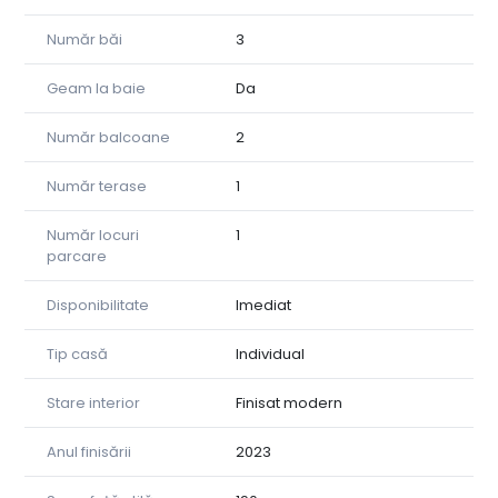
rugăm să ne contactați.
Număr băi
3
Geam la baie
Da
Număr balcoane
2
Număr terase
1
Număr locuri
1
parcare
Disponibilitate
Imediat
Tip casă
Individual
Stare interior
Finisat modern
Anul finisării
2023