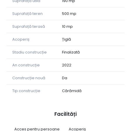
Suprafață utilă
190 mp
Suprafață teren
500 mp
Suprafață terasă
10 mp
Acoperiș
Țiglă
Stadiu construcție
Finalizată
An construcție
2022
Construcție nouă
Da
Tip construcție
Cărămidă
Facilități
Acces pentru persoane
Acoperiș