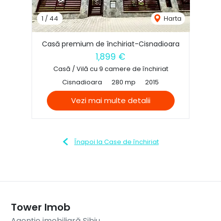
1
/
44
Harta
Casă premium de închiriat-Cisnadioara
1,899 €
Casă / Vilă cu 9 camere de închiriat
Cisnadioara
280 mp
2015
Vezi mai multe detalii
Înapoi la Case de închiriat
Tower Imob
Agenție imobiliară Sibiu