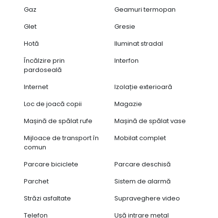
Gaz
Geamuri termopan
Glet
Gresie
Hotă
Iluminat stradal
Încălzire prin
Interfon
pardoseală
Internet
Izolație exterioară
Loc de joacă copii
Magazie
Mașină de spălat rufe
Mașină de spălat vase
Mijloace de transport în
Mobilat complet
comun
Parcare biciclete
Parcare deschisă
Parchet
Sistem de alarmă
Străzi asfaltate
Supraveghere video
Telefon
Ușă intrare metal