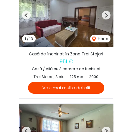
Previous
Next
1
/
13
Harta
Casă de închiriat în Zona Trei Stejari
951 €
Casă / Vilă cu 3 camere de închiriat
Trei Stejari, Sibiu
125 mp
2000
Vezi mai multe detalii