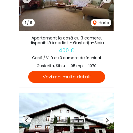
Previous
Next
1
/
11
Harta
Apartament la casă cu 3 camere,
disponibilă imediat - Gușterița-Sibiu
400 €
Casă / Vilă cu 3 camere de închiriat
Gusterita, Sibiu
95 mp
1970
Vezi mai multe detalii
Previous
Next