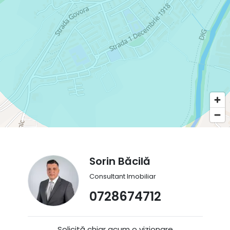
Sorin Băcilă
Consultant Imobiliar
0728674712
Solicită chiar acum o vizionare