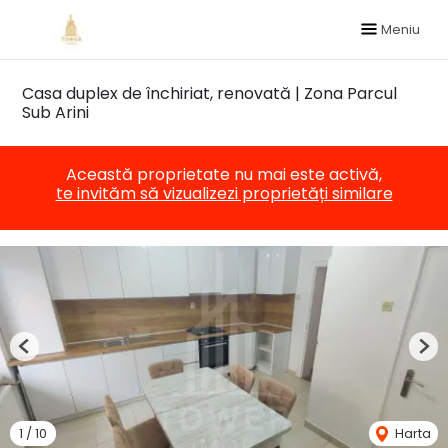
Meniu
Casa duplex de închiriat, renovată | Zona Parcul
Sub Arini
Această proprietate nu mai este activă,
te invităm să vizualizezi proprietăți similare
Previous
Nex
1
/
10
Harta