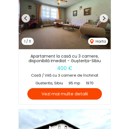
Previous
Next
1
/
11
Harta
Apartament la casă cu 3 camere,
disponibilă imediat - Gușterița-Sibiu
400 €
Casă / Vilă cu 3 camere de închiriat
Gusterita, Sibiu
95 mp
1970
Vezi mai multe detalii