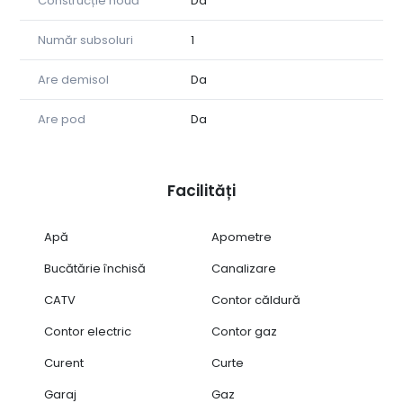
Construcție nouă
Da
Număr subsoluri
1
Are demisol
Da
Are pod
Da
Facilități
Apă
Apometre
Bucătărie închisă
Canalizare
CATV
Contor căldură
Contor electric
Contor gaz
Curent
Curte
Garaj
Gaz