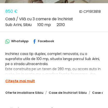
850 €
ID CP1913818
Casă / Vilă cu 3 camere de închiriat
Sub Arini, Sibiu
100 mp
2010
WhatsApp
Facebook
Inchiriez casa tip duplex, complet renovata, cu o
suprafata utila de 100 mp, situata langa parcul Sub Arini,
pe o strada ultracentrala.
Este construita pe un teren de 280 mp, cu acces auto in
curte, iar in spate are o gradina foarte frumoasa . Are
urmatoarea compartimentare:
Citește mai mult
- demisol: garaj cu acces din stada si pivnita,
- parter: hol, living, bucatarie cu camara, baie;
Oferte imobiliare Sibiu
Case de închiriat Sibiu
Case de î
- etaj: hol, 2 dormitoare, 2 balcoane,baie mare cu cada;
Casa este partial mobilata si se inchiriaza la 850 euro/
luna + garantie;