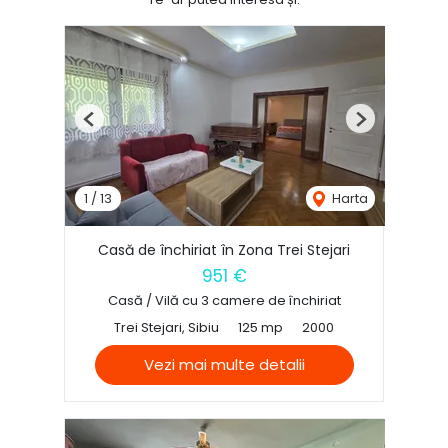
Previous
Next
1
/
13
Harta
Casă de închiriat în Zona Trei Stejari
951 €
Casă / Vilă cu 3 camere de închiriat
Trei Stejari, Sibiu
125 mp
2000
Vezi mai multe detalii