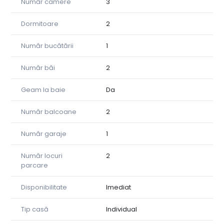
Număr camere
3
Se poate inchiria si complet mobilata.
Pentru mai multe informatii ,va rog sa ma contactati la
tel: 0727958004.
Dormitoare
2
Număr bucătării
1
Număr băi
2
Geam la baie
Da
Număr balcoane
2
Număr garaje
1
Număr locuri
2
parcare
Disponibilitate
Imediat
Tip casă
Individual