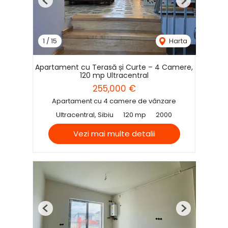
Previous
Next
1
/
15
Harta
Apartament cu Terasă și Curte – 4 Camere,
120 mp Ultracentral
255,000 €
Apartament cu 4 camere de vânzare
Ultracentral, Sibiu
120 mp
2000
Vezi mai multe detalii
Previous
Next