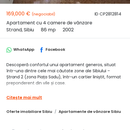
169,000 €
ID CP2812814
(negociabil)
Apartament cu 4 camere de vânzare
Strand, Sibiu
86 mp
2002
WhatsApp
Facebook
Descoperă confortul unui apartament generos, situat
într-una dintre cele mai căutate zone ale Sibiului –
Ștrand 2 (zona Piața Sadu), într-un cartier liniștit, format
preponderent din vile și case.
✨ Detalii generale:
Citește mai mult
Apartamentul se afla la etajul 1 din 5 si are o suprafata
utila de 86 mp
Oferte imobiliare Sibiu
Apartamente de vânzare Sibiu
A
Compartimentarea este astfel
- living open space cu bucataria
- camara