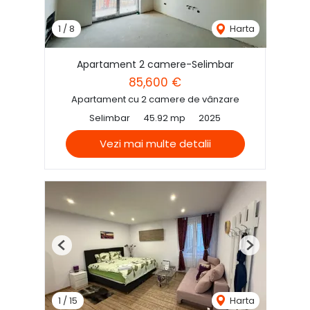
1
/
8
Harta
Apartament 2 camere-Selimbar
85,600 €
Apartament cu 2 camere de vânzare
Selimbar
45.92 mp
2025
Vezi mai multe detalii
Previous
Next
1
/
15
Harta