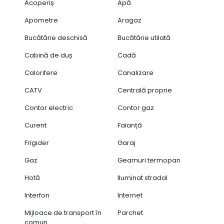
Acoperiș
Apă
Apometre
Aragaz
Bucătărie deschisă
Bucătărie utilată
Cabină de duș
Cadă
Calorifere
Canalizare
CATV
Centrală proprie
Contor electric
Contor gaz
Curent
Faianță
Frigider
Garaj
Gaz
Geamuri termopan
Hotă
Iluminat stradal
Interfon
Internet
Mijloace de transport în
Parchet
comun