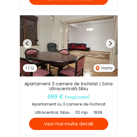
Previous
Next
1
/
12
Harta
Apartament 3 camere de închiriat | Zona
Ultracentrală Sibiu
699 €
(negociabil)
Apartament cu 3 camere de închiriat
Ultracentral, Sibiu
112 mp
1939
Vezi mai multe detalii