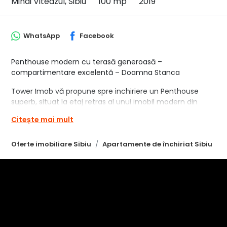
Mihai Viteazul, Sibiu
100 mp
2019
WhatsApp
Facebook
Penthouse modern cu terasă generoasă –
compartimentare excelentă – Doamna Stanca
Tower Imob vă propune spre inchiriere un Penthouse
superb, situat la etaj retras al unui imobil modern din
zona Doamna Stanca – Selimbăr, într-un bloc nou, curat
Citește mai mult
și bine întreținut.
Locuința impresionează prin designul contemporan,
Oferte imobiliare Sibiu
Apartamente de închiriat Sibiu
finisajele de calitate și terasa spectaculoasă care oferă o
priveliște panoramică asupra orașului.
Suprafață utilă: 100 mp (două terase)
Compartimentare practică și spațioasă:
Living generos –