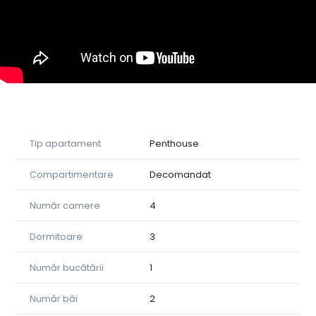
Bucătărie complet mobilată și utilată
2 dormitoare dintre care un dormitor este prevazut cu
baie proprie si dresiing, confortabile si sufragerie cu iesire
spre una din terase.
Baie principală
Bucătărie complet utilată
Tip apartament
Penthouse
Băi amenajate modern, cu gresie și faianță premium
Compartimentare
Decomandat
Mașină de spălat rufe , finisaje elegante în întreaga
locuința
Număr camere
4
Încălzire centrală proprie și geamuri termopan mari,
pentru lumină naturala
Dormitoare
3
Etaj retras, fără vecini deasupra
Număr bucătării
1
Vedere panoramică spre oraș.
Număr băi
2
Lumină naturală excelentă în toate camerele