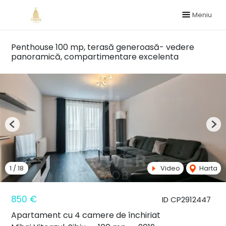
Meniu
Penthouse 100 mp, terasă generoasă- vedere
panoramică, compartimentare excelenta
Previous
Nex
1
/
18
Video
Harta
850 €
ID CP2912447
Apartament cu 4 camere de închiriat