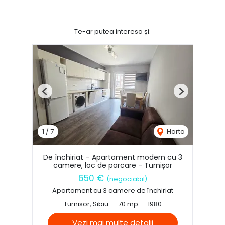
Te-ar putea interesa și:
Previous
Next
1
/
7
Harta
De închiriat – Apartament modern cu 3
camere, loc de parcare - Turnișor
650 €
(negociabil)
Apartament cu 3 camere de închiriat
Turnisor, Sibiu
70 mp
1980
Vezi mai multe detalii