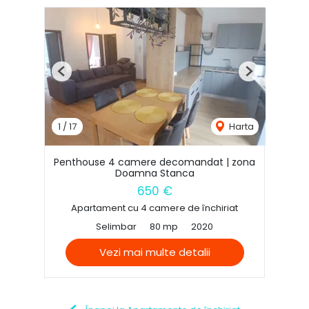
Previous
Next
1
/
17
Harta
Penthouse 4 camere decomandat | zona
Doamna Stanca
650 €
Apartament cu 4 camere de închiriat
Selimbar
80 mp
2020
Vezi mai multe detalii