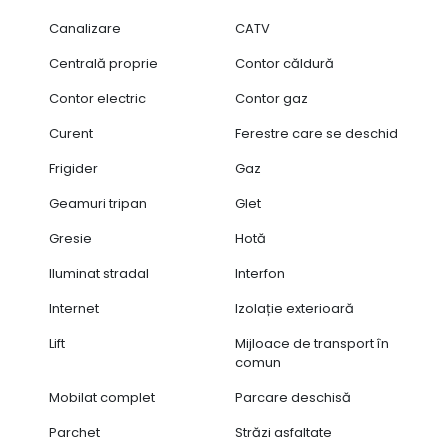
Canalizare
CATV
Centrală proprie
Contor căldură
Contor electric
Contor gaz
Curent
Ferestre care se deschid
Frigider
Gaz
Geamuri tripan
Glet
Gresie
Hotă
Iluminat stradal
Interfon
Internet
Izolație exterioară
Lift
Mijloace de transport în
comun
Mobilat complet
Parcare deschisă
Parchet
Străzi asfaltate