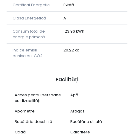
Certificat Energetic
Există
Clasă Energetică
A
Consum total de
123.96 kWh
energie primară
Indice emisii
20.22 kg
echivalent CO2
Facilități
Acces pentru persoane
Apă
cu dizabilități
Apometre
Aragaz
Bucătărie deschisă
Bucătărie utilată
Cadă
Calorifere