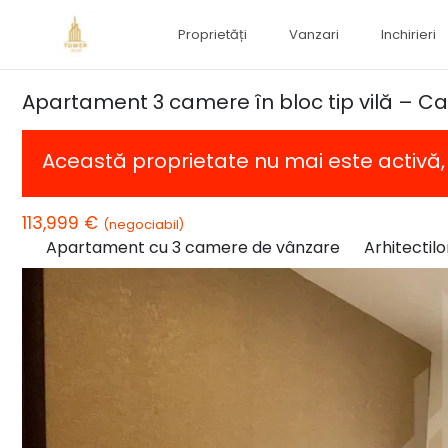
Proprietăți
Vanzari
Inchirieri
Apartament 3 camere în bloc tip vilă – Cart
Această proprietate nu mai este activă
113,999 €
(negociabil)
Apartament cu 3 camere de vânzare
Arhitectilo