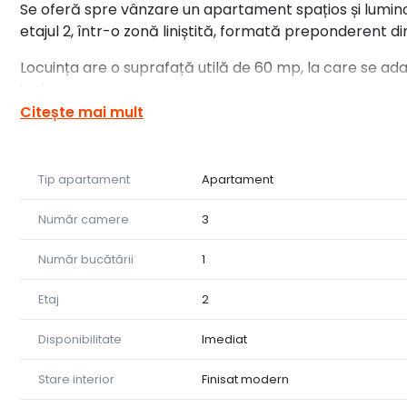
Se oferă spre vânzare un apartament spațios și luminos, s
etajul 2, într-o zonă liniștită, formată preponderent di
Locuința are o suprafață utilă de 60 mp, la care se a
inclus.
Citește mai mult
Compartimentare:
Living luminos, cu acces direct pe balcon;
Tip apartament
Apartament
Bucătărie, închisă cu ușă glisantă din sticlă – modernă 
Număr camere
3
Două dormitoare spațioase;
Număr bucătării
1
Baie amenajată cu finisaje de calitate.
Etaj
2
Detalii suplimentare:
Disponibilitate
Imediat
Bloc tip vilă, cu puțini vecini;
Pod utilizabil pentru spațiu suplimentar de depozitare;
Stare interior
Finisat modern