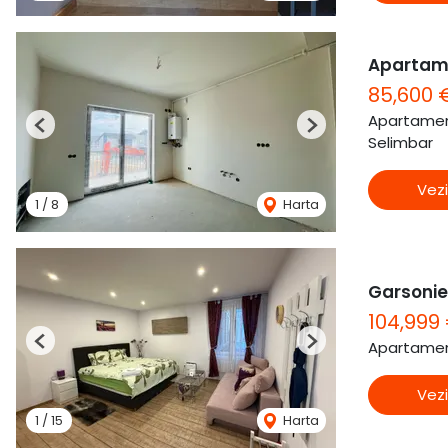
Apartam
85,600 
Apartamen
Previous
Next
Selimbar
Vezi
1
/
8
Harta
Garsonier
104,999
Apartamen
Previous
Next
Vezi
1
/
15
Harta