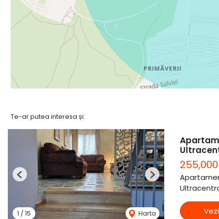
Te-ar putea interesa și:
Apartame
Ultracen
255,000
Apartamen
Previous
Next
Ultracentra
Vezi
1
/
15
Harta