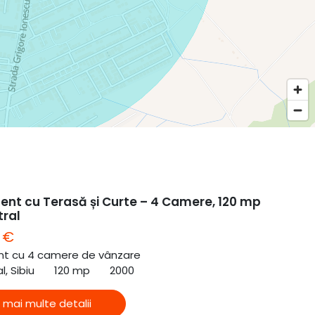
nt cu Terasă și Curte – 4 Camere, 120 mp
tral
 €
t cu 4 camere de vânzare
l, Sibiu
120 mp
2000
 mai multe detalii