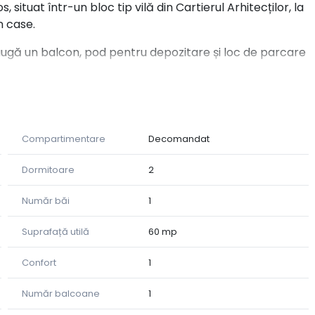
ituat într-un bloc tip vilă din Cartierul Arhitecților, la
n case.
daugă un balcon, pod pentru depozitare și loc de parcare
Compartimentare
Decomandat
și funcțională;
Dormitoare
2
Număr băi
1
Suprafață utilă
60 mp
Confort
1
Număr balcoane
1