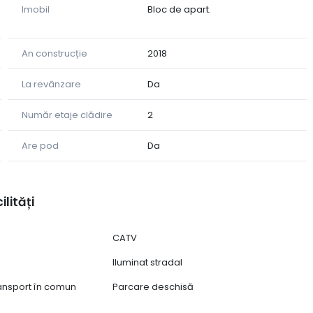
Imobil
Bloc de apart.
An construcție
2018
 facil către oraș;
La revânzare
Da
teres.
Număr etaje clădire
2
 cei care caută confort, liniște și un ambient modern.
Are pod
Da
ilități
CATV
Iluminat stradal
ransport în comun
Parcare deschisă