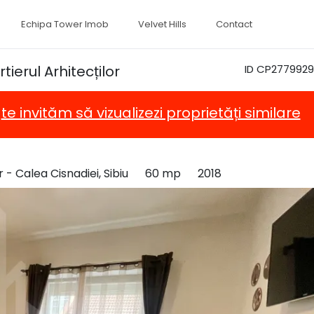
Echipa Tower Imob
Velvet Hills
Contact
ierul Arhitecților
ID CP2779929
,
te invităm să vizualizezi proprietăți similare
r - Calea Cisnadiei, Sibiu
60 mp
2018