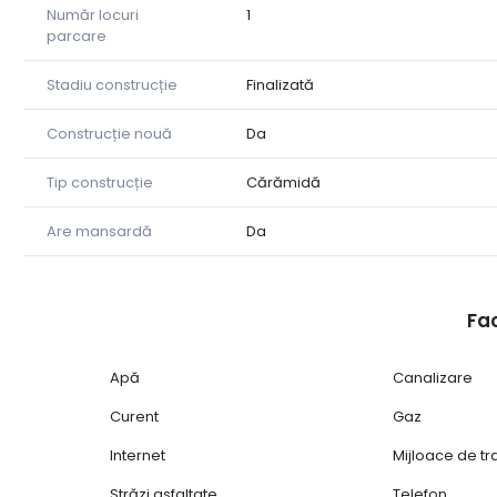
Loc de parcare privat inclus;
Număr locuri
1
parcare
Zonă de case, liniștită și aerisită;
Stadiu construcție
Finalizată
Stația de autobuz se află în apropiere, asigurând acces
Construcție nouă
Da
În vecinătate se găsesc magazine și alte puncte de in
Tip construcție
Cărămidă
Această proprietate reprezintă alegerea ideală pentru
Are mansardă
Da
Fac
Apă
Canalizare
Curent
Gaz
Internet
Mijloace de t
Străzi asfaltate
Telefon