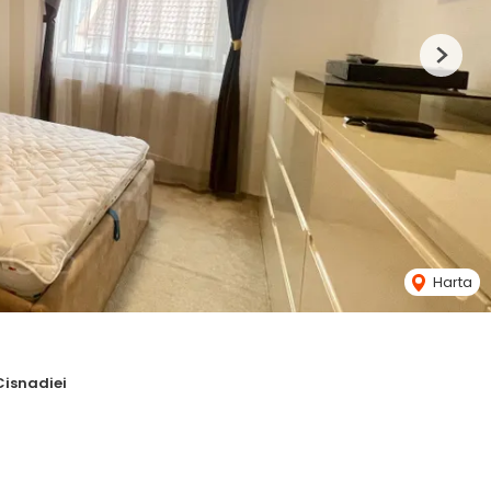
Next
Harta
Cisnadiei