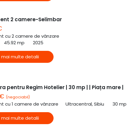
ent 2 camere-Selimbar
€
t cu 2 camere de vânzare
45.92 mp
2025
 mai multe detalii
a pentru Regim Hotelier | 30 mp | | Piața mare |
 €
(negociabil)
t cu 1 camere de vânzare
Ultracentral, Sibiu
30 mp
 mai multe detalii