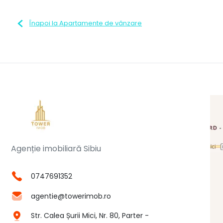
Înapoi la Apartamente de vânzare
Agenție imobiliară Sibiu
0747691352
agentie@towerimob.ro
Str. Calea Șurii Mici, Nr. 80, Parter -