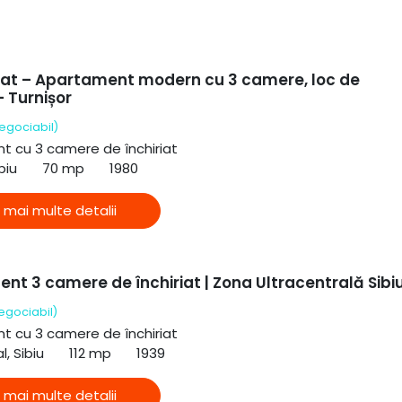
riat – Apartament modern cu 3 camere, loc de
 Turnișor
egociabil)
 cu 3 camere de închiriat
biu
70 mp
1980
 mai multe detalii
nt 3 camere de închiriat | Zona Ultracentrală Sibi
egociabil)
 cu 3 camere de închiriat
l, Sibiu
112 mp
1939
 mai multe detalii