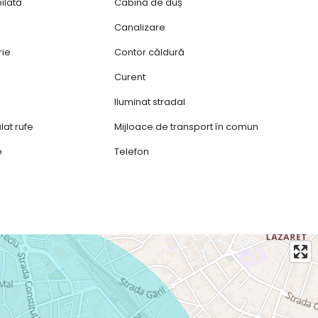
ilată
Cabină de duș
Canalizare
rie
Contor căldură
Curent
Iluminat stradal
lat rufe
Mijloace de transport în comun
e
Telefon