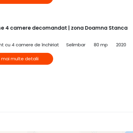
se 4 camere decomandat | zona Doamna Stanca
 cu 4 camere de închiriat
Selimbar
80 mp
2020
 mai multe detalii