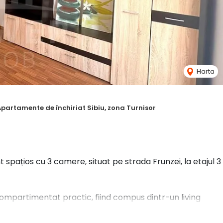
Harta
Apartamente de închiriat Sibiu, zona Turnisor
pațios cu 3 camere, situat pe strada Frunzei, la etajul 3
ompartimentat practic, fiind compus dintr-un living
 și două balcoane.