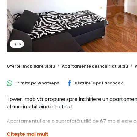
1
/
16
Oferte imobiliare Sibiu
Apartamente de închiriat Sibiu
Trimite pe
WhatsApp
Distribuie pe
Facebook
Tower Imob vă propune spre închiriere un apartament s
al unui imobil bine întreținut.
Apartamentul are o suprafață utilă de 67 mp și este c
luminos, două dormitoare, două băi, bucătărie, debara
Citește mai mult