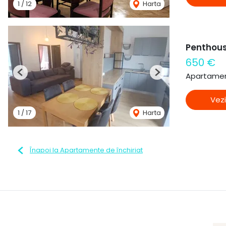
1
/
12
Harta
Penthou
650 €
Apartament
Previous
Next
Vezi
1
/
17
Harta
Înapoi la Apartamente de închiriat