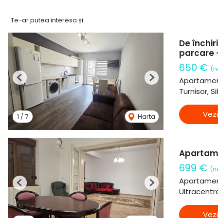
Te-ar putea interesa și:
De închi
parcare -
650 €
(n
Apartament
Previous
Next
Turnisor, Si
Vezi
1
/
7
Harta
Apartame
699 €
(n
Apartament
Previous
Next
Ultracentra
Vezi