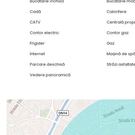
Bucătărie închisă
Bucătărie mob
Cadă
Calorifere
CATV
Centrală prop
Contor electric
Contor gaz
Frigider
Gaz
Internet
Mașină de spă
Parcare deschisă
Străzi asfaltat
Vedere panoramică