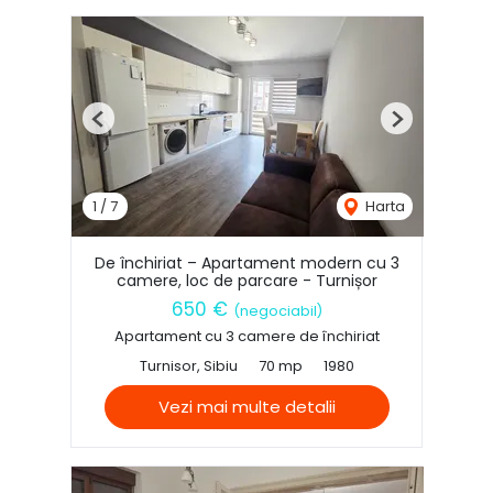
Previous
Next
1
/
7
Harta
De închiriat – Apartament modern cu 3
camere, loc de parcare - Turnișor
650 €
(negociabil)
Apartament cu 3 camere de închiriat
Turnisor, Sibiu
70 mp
1980
Vezi mai multe detalii