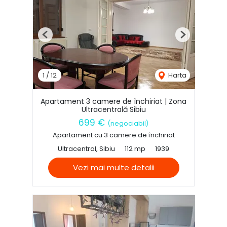
Previous
Next
1
/
12
Harta
Apartament 3 camere de închiriat | Zona
Ultracentrală Sibiu
699 €
(negociabil)
Apartament cu 3 camere de închiriat
Ultracentral, Sibiu
112 mp
1939
Vezi mai multe detalii