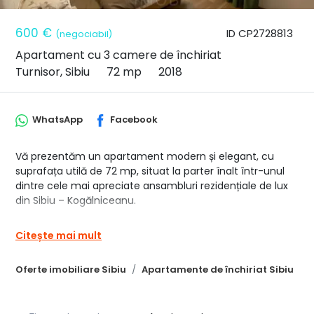
600 €
ID CP2728813
(negociabil)
Apartament cu 3 camere de închiriat
Turnisor, Sibiu
72 mp
2018
WhatsApp
Facebook
Vă prezentăm un apartament modern și elegant, cu
suprafața utilă de 72 mp, situat la parter înalt într-unul
dintre cele mai apreciate ansambluri rezidențiale de lux
din Sibiu – Kogălniceanu.
Compartimentarea este practică și bine gândită:
Citește mai mult
• Living luminos și spațios
• Două dormitoare confortabile
Oferte imobiliare Sibiu
Apartamente de închiriat Sibiu
• Bucătărie separată cu ieșire directă pe terasă
• Baie dotată cu cadă
• Dressing pentru depozitare eficientă