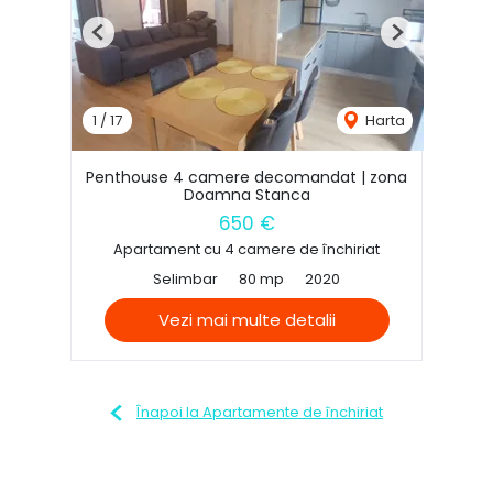
Previous
Next
1
/
17
Harta
Penthouse 4 camere decomandat | zona
Doamna Stanca
650 €
Apartament cu 4 camere de închiriat
Selimbar
80 mp
2020
Vezi mai multe detalii
Înapoi la Apartamente de închiriat