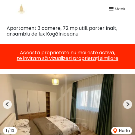
Meniu
Apartament 3 camere, 72 mp utili, parter înalt,
ansamblu de lux Kogălniceanu
Această proprietate nu mai este activă,
te invităm să vizualizezi proprietăți similare
Previous
Nex
1
/
13
Harta