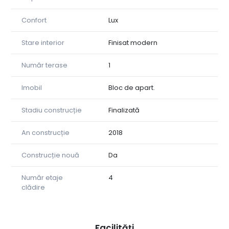
Confort
Lux
Stare interior
Finisat modern
Număr terase
1
Imobil
Bloc de apart.
Stadiu construcție
Finalizată
An construcție
2018
Construcție nouă
Da
Număr etaje
4
clădire
Facilități