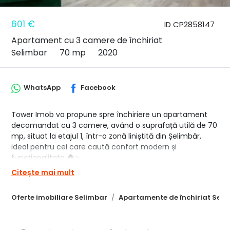
601 €
ID CP2858147
Apartament cu 3 camere de închiriat
Selimbar
70 mp
2020
WhatsApp
Facebook
Tower Imob va propune spre închiriere un apartament
decomandat cu 3 camere, având o suprafață utilă de 70
mp, situat la etajul 1, într-o zonă liniștită din Șelimbăr,
ideal pentru cei care caută confort modern și
funcționalitate 🏠✨.
Citește mai mult
📐 Compartimentare eficientă:
🚪 Hol
Oferte imobiliare Selimbar
Apartamente de închiriat Seli
🛏️ 2 dormitoare confortabile