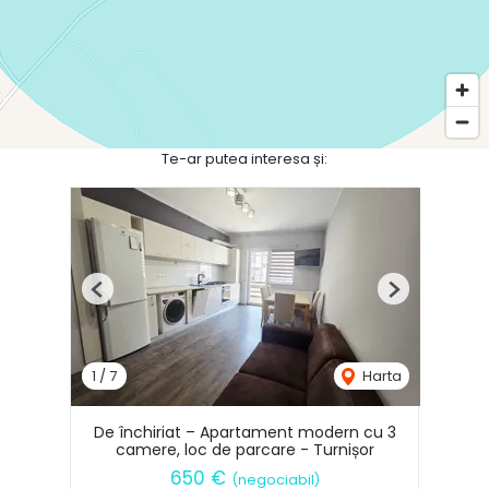
Te-ar putea interesa și:
Previous
Next
1
/
7
Harta
De închiriat – Apartament modern cu 3
camere, loc de parcare - Turnișor
650 €
(negociabil)