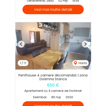
Ultracentral, Sibiu
112 mp
1939
Vezi mai multe detalii
Previous
Next
1
/
17
Harta
Penthouse 4 camere decomandat | zona
Doamna Stanca
650 €
Apartament cu 4 camere de închiriat
Selimbar
80 mp
2020
Vezi mai multe detalii