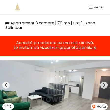
Meniu
🏡 Apartament 3 camere | 70 mp | Etaj 1 | zona
Selimbar
Această proprietate nu mai este activă,
te invităm să vizualizezi proprietăți similare
Previous
Nex
1
/
16
Harta