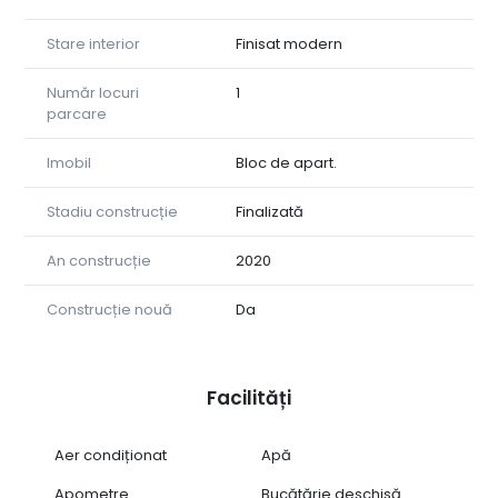
Stare interior
Finisat modern
Număr locuri
1
parcare
Imobil
Bloc de apart.
Stadiu construcție
Finalizată
An construcție
2020
Construcție nouă
Da
Facilități
Aer condiționat
Apă
Apometre
Bucătărie deschisă