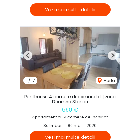
Vezi mai multe detalii
Previous
Next
1
/
17
Harta
Penthouse 4 camere decomandat | zona
Doamna Stanca
650 €
Apartament cu 4 camere de închiriat
Selimbar
80 mp
2020
Vezi mai multe detalii