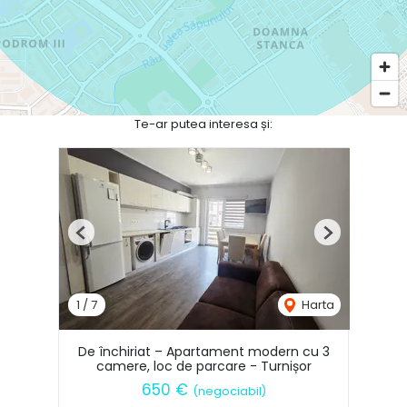
Te-ar putea interesa și:
Previous
Next
1
/
7
Harta
De închiriat – Apartament modern cu 3
camere, loc de parcare - Turnișor
650 €
(negociabil)