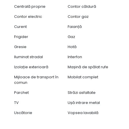
Centrală proprie
Contor căldură
Contor electric
Contor gaz
Curent
Faianță
Frigider
Gaz
Gresie
Hotă
Iluminat stradal
Interfon
Izolație exterioară
Mașină de spălat rufe
Mijloace de transport în
Mobilat complet
comun
Parchet
Străzi asfaltate
TV
Ușă intrare metal
Uscătorie
Vopsea lavabilă