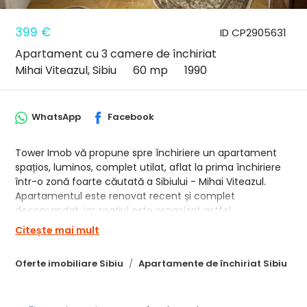
399 €
ID CP2905631
Apartament cu 3 camere de închiriat
Mihai Viteazul, Sibiu
60 mp
1990
WhatsApp
Facebook
Tower Imob vă propune spre închiriere un apartament
spațios, luminos, complet utilat, aflat la prima închiriere
într-o zonă foarte căutată a Sibiului - Mihai Viteazul.
Apartamentul este renovat recent și complet
decomandat, iar spațiul este organizat astfel:
Citește mai mult
➤ Hol încăpător, cu spații de depozitare;
➤ Bucătărie complet utilată;
Oferte imobiliare Sibiu
Apartamente de închiriat Sibiu
➤ Living luminos cu ieșire pe balcon;
➤ 2 dormitoare spațioase;
➤ Baie moderna, cu cadă;