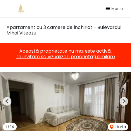
Meniu
Apartament cu 3 camere de închiriat - Bulevardul
Mihai Viteazu
Această proprietate nu mai este activă,
te invităm să vizualizezi proprietăți similare
Previous
Nex
1
/
14
Harta