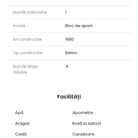
Număr balcoane
1
Imobil
Bloc de apart.
An construcție
1990
Tip construcție
Beton
Număr etaje
4
clădire
Facilități
Apă
Apometre
Aragaz
Boxă la subsol
Cadă
Canalizare