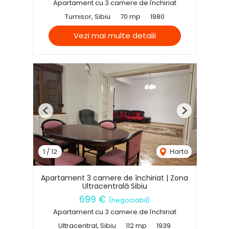
Apartament cu 3 camere de închiriat
Turnisor, Sibiu
70 mp
1980
Vezi mai multe detalii
Previous
Next
1
/
12
Harta
Apartament 3 camere de închiriat | Zona
Ultracentrală Sibiu
699 €
(negociabil)
Apartament cu 3 camere de închiriat
Ultracentral, Sibiu
112 mp
1939