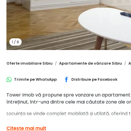
1
/
8
Oferte imobiliare Sibiu
Apartamente de vânzare Sibiu
A
Trimite pe
WhatsApp
Distribuie pe
Facebook
Tower Imob vă propune spre vanzare un apartament de 2
întreținut, într-una dintre cele mai căutate zone ale or
Locuința se vinde complet mobilată și utilată, oferind
Apartamentul este compartimentat eficient și dispun
Citește mai mult