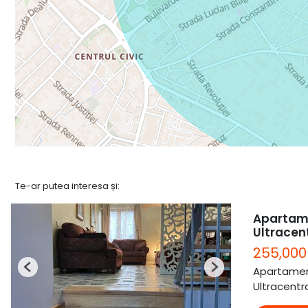
Te-ar putea interesa și:
Apartame
Ultracen
255,000
Apartamen
Previous
Next
Ultracentra