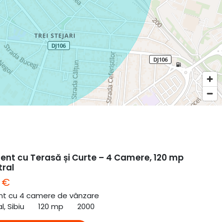
nt cu Terasă și Curte – 4 Camere, 120 mp
tral
 €
t cu 4 camere de vânzare
l, Sibiu
120 mp
2000