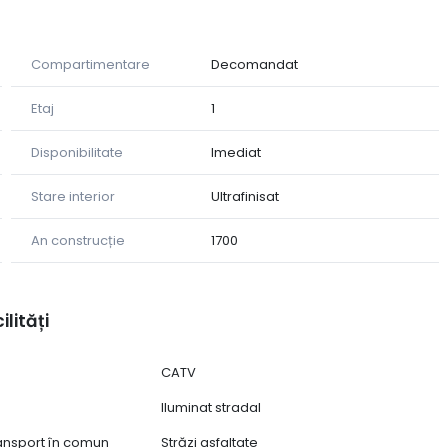
Compartimentare
Decomandat
Etaj
1
de invatamant, restaurante, magazine, instituții publice și
Disponibilitate
Imediat
Stare interior
Ultrafinisat
An construcție
1700
ilități
CATV
Iluminat stradal
ransport în comun
Străzi asfaltate