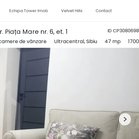
Echipa Tower Imob
Velvet Hills
Contact
iața Mare nr. 6, et. 1
ID CP3080698
camere de vânzare
Ultracentral, Sibiu
47 mp
1700
Next