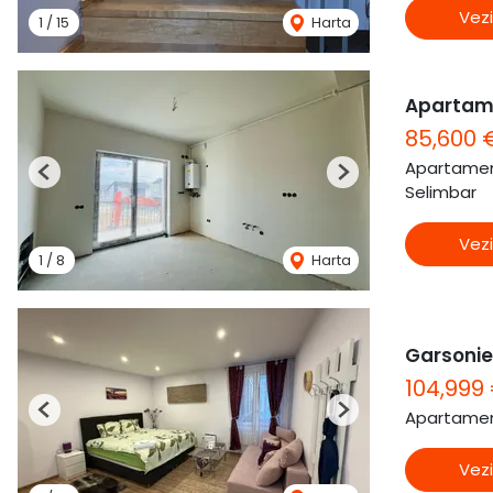
Vezi
1
/
15
Harta
Apartam
85,600 
Apartamen
Previous
Next
Selimbar
Vezi
1
/
8
Harta
Garsonier
104,999
Apartamen
Previous
Next
Vezi