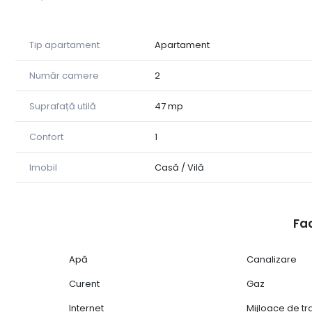
Living spațios, luminos
Dormitor confortabil
Bucătărie utilată complet
Tip apartament
Apartament
Baie modernă
Magazie
Număr camere
2
Poziționarea centrală asigură acces rapid la institutii 
mijloace de transport.
Suprafață utilă
47 mp
Pretabil regim hotelier.
Confort
1
Imobil
Casă / Vilă
Fac
Apă
Canalizare
Curent
Gaz
Internet
Mijloace de t