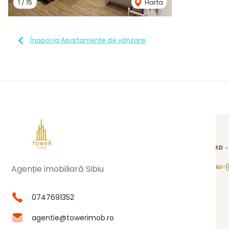
1
/
15
Harta
Înapoi la Apartamente de vânzare
Agenție imobiliară Sibiu
0747691352
agentie@towerimob.ro