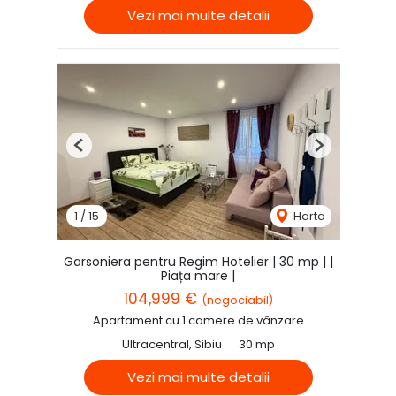
Vezi mai multe detalii
Previous
Next
1
/
15
Harta
Garsoniera pentru Regim Hotelier | 30 mp | |
Piața mare |
104,999 €
(negociabil)
Apartament cu 1 camere de vânzare
Ultracentral, Sibiu
30 mp
Vezi mai multe detalii