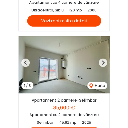
Apartament cu 4 camere de vânzare
Ultracentral, Sibiu
120 mp
2000
Vezi mai multe detalii
Previous
Next
1
/
8
Harta
Apartament 2 camere-Selimbar
85,600 €
Apartament cu 2 camere de vânzare
Selimbar
45.92 mp
2025