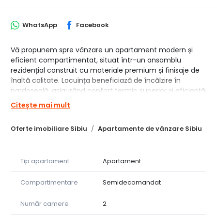
WhatsApp
Facebook
Vă propunem spre vânzare un apartament modern și
eficient compartimentat, situat într-un ansamblu
rezidențial construit cu materiale premium și finisaje de
înaltă calitate. Locuința beneficiază de încălzire în
pardoseală, asigurând confort termic superior și eficiență
energetică ridicată.
Citește mai mult
Apartamentul se vinde în stadiul de „alb avansat”,
Oferte imobiliare Sibiu
Apartamente de vânzare Sibiu
A
oferindu-vă posibilitatea de a-l amenaja și personaliza
după propriile preferințe.
Ideal atât pentru locuință proprie, cât și pentru investiție.
Tip apartament
Apartament
Compartimentare apartament:
Compartimentare
Semidecomandat
• Bucătărie + Living – 22,2 m²
• Dormitor – 11,7 m²
Număr camere
2
• Baie – 5,0 m²