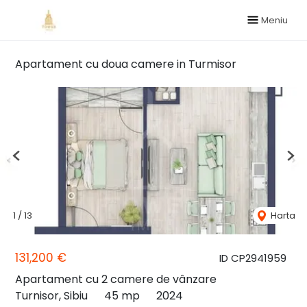
Meniu
Apartament cu doua camere in Turmisor
Previous
Nex
1
/
13
Harta
131,200 €
ID CP2941959
Apartament cu 2 camere de vânzare
Turnisor, Sibiu
45 mp
2024