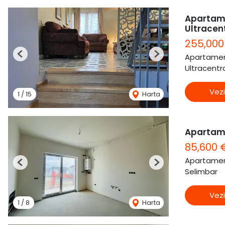
Apartame
Ultracen
255,000
Apartamen
Previous
Next
Ultracentra
Vezi
1
/
15
Harta
Apartam
85,600 
Apartamen
Previous
Next
Selimbar
Vezi
1
/
8
Harta