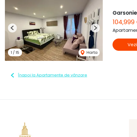
Garsonier
104,999
Apartamen
Previous
Next
Vezi
1
/
15
Harta
Înapoi la Apartamente de vânzare