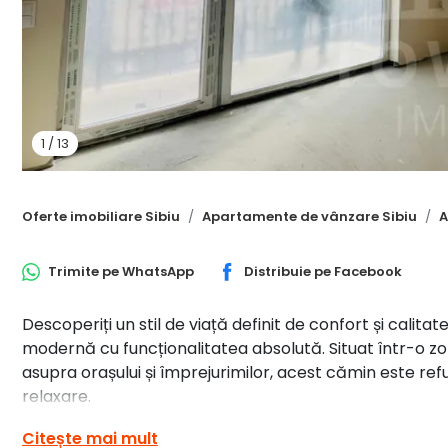
1
/
13
Oferte imobiliare Sibiu
Apartamente de vânzare Sibiu
A
Trimite pe
WhatsApp
Distribuie pe
Facebook
Descoperiți un stil de viață definit de confort și cali
modernă cu funcționalitatea absolută. Situat într-o
asupra orașului și împrejurimilor, acest cămin este ref
relaxare.
Citește mai mult
💎 Avantaj Cumpărător: COMISION 0%