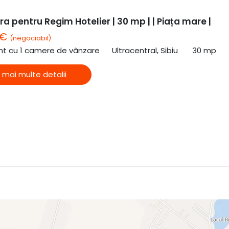
a pentru Regim Hotelier | 30 mp | | Piața mare |
 €
(negociabil)
t cu 1 camere de vânzare
Ultracentral, Sibiu
30 mp
 mai multe detalii