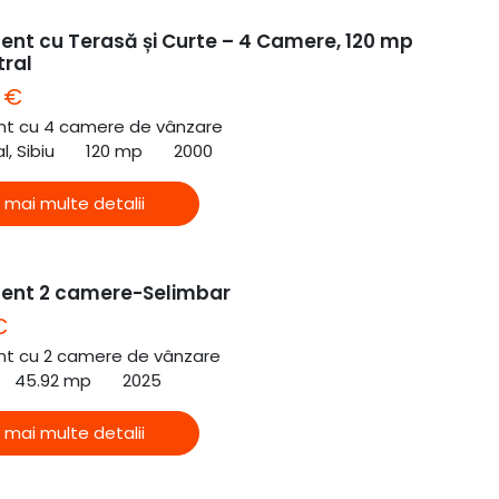
nt cu Terasă și Curte – 4 Camere, 120 mp
tral
 €
t cu 4 camere de vânzare
l, Sibiu
120 mp
2000
 mai multe detalii
ent 2 camere-Selimbar
€
t cu 2 camere de vânzare
45.92 mp
2025
 mai multe detalii