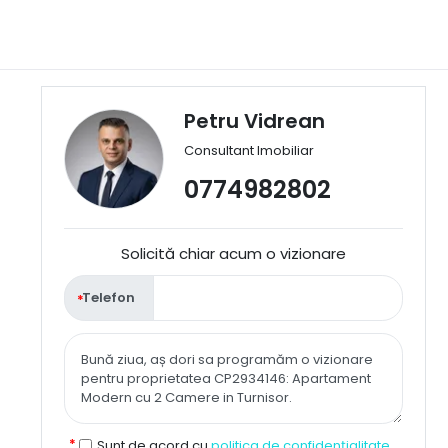
Petru Vidrean
Consultant Imobiliar
0774982802
Solicită chiar acum o vizionare
Telefon
Sunt de acord cu
politica de confidențialitate