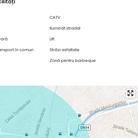
ilități
CATV
Iluminat stradal
ioară
Lift
oilea loc) – TVA inclus.
ransport în comun
Străzi asfaltate
Zonă pentru barbeque
ămin. Pentru informații suplimentare sau pentru a