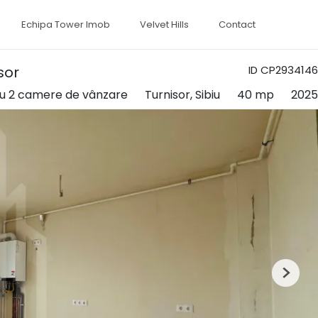
Echipa Tower Imob
Velvet Hills
Contact
sor
ID CP2934146
u 2 camere de vânzare
Turnisor, Sibiu
40 mp
2025
Next