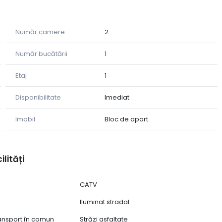
Număr camere
2
Număr bucătării
1
Etaj
1
Disponibilitate
Imediat
Imobil
Bloc de apart.
m se prezintă, fiind ideală pentru cei care își doresc să
ilități
CATV
Iluminat stradal
ransport în comun
Străzi asfaltate