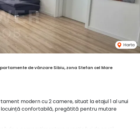
Harta
partamente de vânzare Sibiu, zona Stefan cel Mare
ment modern cu 2 camere, situat la etajul 1 al unui
c o locuință confortabilă, pregătită pentru mutare
ază de o compartimentare practică și de spații
orii proprietari.