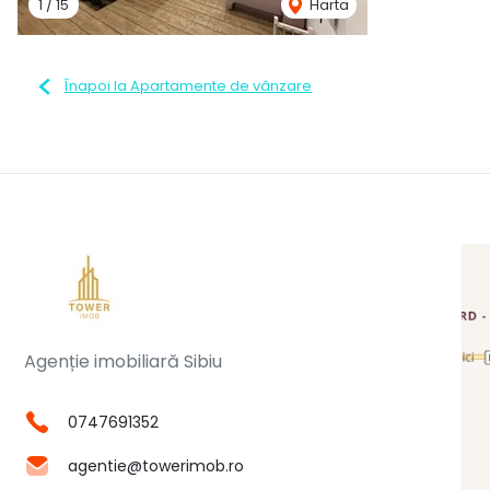
1
/
15
Harta
Înapoi la Apartamente de vânzare
Agenție imobiliară Sibiu
0747691352
agentie@towerimob.ro