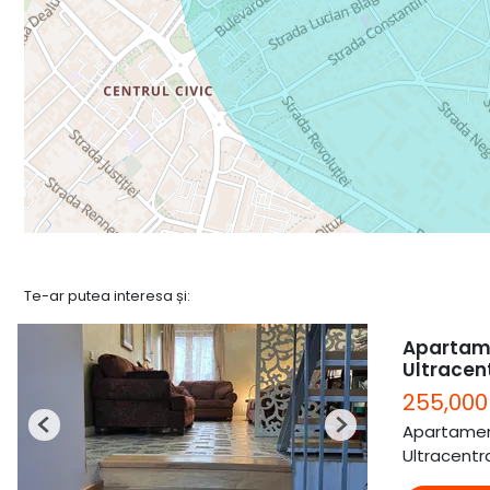
Te-ar putea interesa și:
Apartame
Ultracen
255,000
Apartamen
Previous
Next
Ultracentra