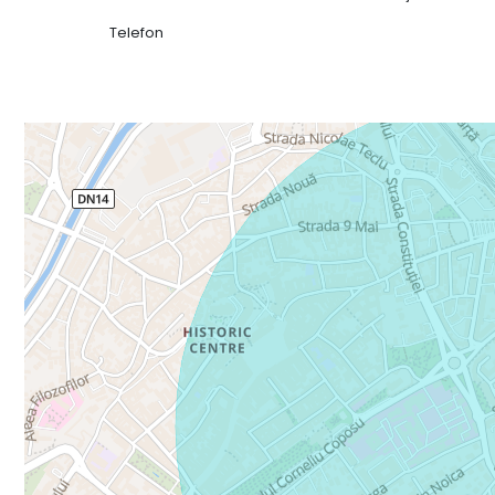
Complet mobilat și utilat
Ideal atât pentru locuit, cât și pentru investiție
Telefon
Apartamentul impresionează prin atmosfera primitoare
excelentă pentru un cuplu, o familie tânără sau pentru 
Preț: 132 500 Euro, negociabil
Pentru mai multe detalii sau pentru a programa o vizi
0744 356 990.
Nu ratați ocazia de a achiziționa un apartament complet 
dumneavoastră cămin!