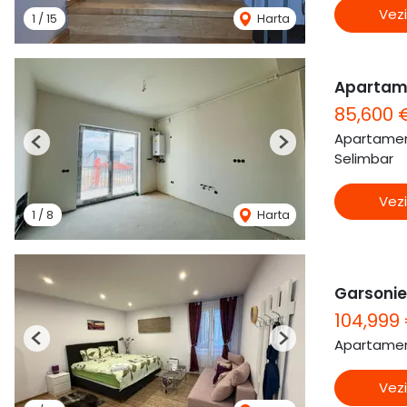
Vezi
1
/
15
Harta
Apartam
85,600 
Apartamen
Previous
Next
Selimbar
Vezi
1
/
8
Harta
Garsonier
104,999
Apartamen
Previous
Next
Vezi