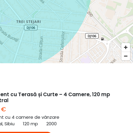
nt cu Terasă și Curte – 4 Camere, 120 mp
tral
 €
t cu 4 camere de vânzare
l, Sibiu
120 mp
2000