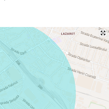
 și compartimentarea echilibrată, fiind o alegere
cei care caută o investiție sigură pe piața imobiliară.
onare, contactați Maria Bolovan la numărul de telefon
mobilat și utilat, situat la etajul 1, gata să devină noul