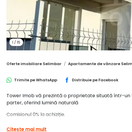
1
/
15
Oferte imobiliare Selimbar
Apartamente de vânzare Seli
Trimite pe
WhatsApp
Distribuie pe
Facebook
Tower Imob vă prezintă o proprietate situată într-un
parter, oferind lumină naturală
Comisionul 0% la achiziție.
Apartamentul este compartimentat astfel:
Citește mai mult