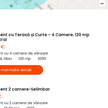
nt cu Terasă și Curte – 4 Camere, 120 mp
tral
 €
t cu 4 camere de vânzare
l, Sibiu
120 mp
2000
 mai multe detalii
ent 2 camere-Selimbar
€
t cu 2 camere de vânzare