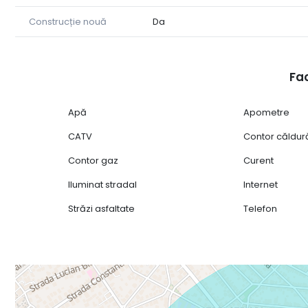
Construcție nouă
Da
Fac
Apă
Apometre
CATV
Contor căldur
Contor gaz
Curent
Iluminat stradal
Internet
Străzi asfaltate
Telefon