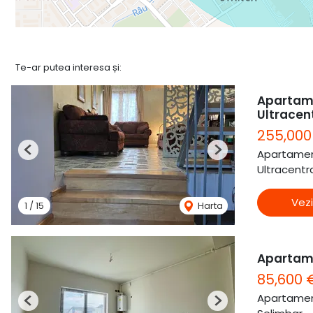
Te-ar putea interesa și:
Apartame
Ultracen
255,000
Apartamen
Previous
Next
Ultracentra
Vezi
1
/
15
Harta
Apartam
85,600 
Apartamen
Previous
Next