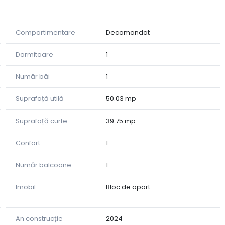
Compartimentare
Decomandat
Dormitoare
1
Număr băi
1
zivul, parchetul, ușile din interior, lavoare cu baterie și
Suprafață utilă
50.03 mp
te inteligent compartimentat și gândit pentru a satisface
Suprafață curte
39.75 mp
 foarte generos.
Confort
1
buz si grădiniță.
Număr balcoane
1
Imobil
Bloc de apart.
la numărul afișat!
An construcție
2024