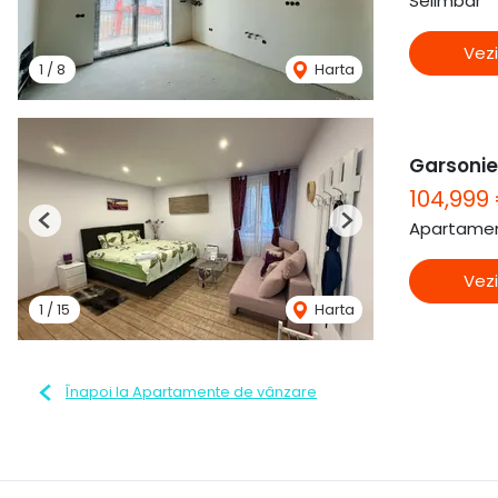
Selimbar
Vezi
1
/
8
Harta
Garsonier
104,999
Apartamen
Previous
Next
Vezi
1
/
15
Harta
Înapoi la Apartamente de vânzare