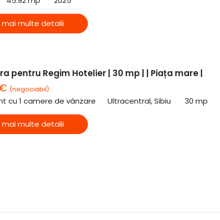
45.92 mp
2025
 mai multe detalii
a pentru Regim Hotelier | 30 mp | | Piața mare |
 €
(negociabil)
t cu 1 camere de vânzare
Ultracentral, Sibiu
30 mp
 mai multe detalii