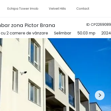
Echipa Tower Imob
Velvet Hills
Contact
bar zona Pictor Brana
ID CP2269089
cu 2 camere de vânzare
Selimbar
50.03 mp
2024
Next