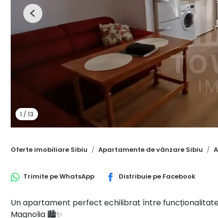
Previous
1
/
13
Oferte imobiliare Sibiu
Apartamente de vânzare Sibiu
A
Trimite pe
WhatsApp
Distribuie pe
Facebook
Un apartament perfect echilibrat între funcționalitate,
Magnolia 🏙️✨