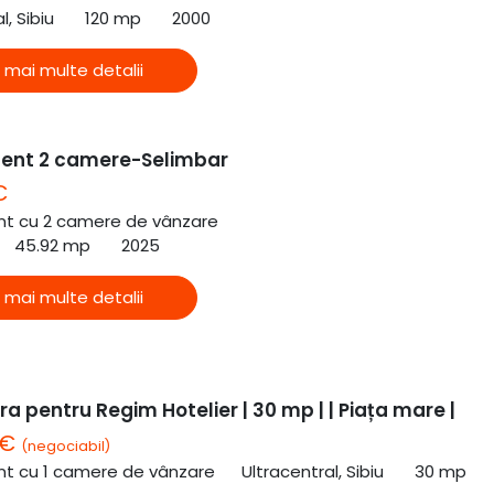
l, Sibiu
120 mp
2000
 mai multe detalii
ent 2 camere-Selimbar
€
t cu 2 camere de vânzare
45.92 mp
2025
 mai multe detalii
a pentru Regim Hotelier | 30 mp | | Piața mare |
 €
(negociabil)
t cu 1 camere de vânzare
Ultracentral, Sibiu
30 mp