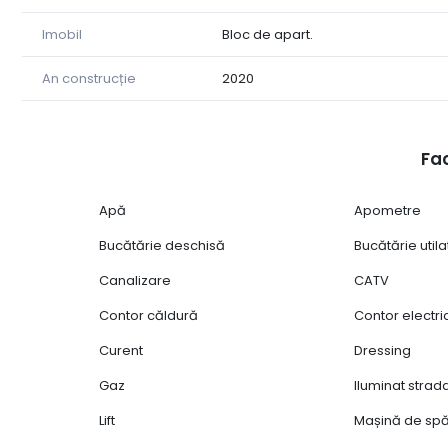
💰 Preț: 85 000 euro
Imobil
Bloc de apart.
📞 Cătălin Nasta
An construcție
2020
📱 0754 951 373
📞 Ovidiu Neagu
📱 0744551356
Fac
Tower Imob Sibiu
Apă
Apometre
Bucătărie deschisă
Bucătărie utila
Canalizare
CATV
Contor căldură
Contor electri
Curent
Dressing
Gaz
Iluminat strad
Lift
Mașină de spă