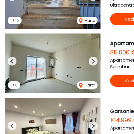
Ultracentra
Vezi
1
/
15
Harta
Apartam
85,600 
Apartamen
Previous
Next
Selimbar
Vezi
1
/
8
Harta
Garsonier
104,999
Apartamen
Previous
Next