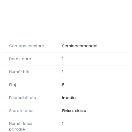
Compartimentare
Semidecomandat
bine organizat
Dormitoare
1
Număr băi
1
te sau cafeaua de dimineață ☕
Etaj
5
Disponibilitate
Imediat
ă 🧳
riveliște
Stare interior
Finisat clasic
 spațiu și lumină
icat de creștere 📈
Număr locuri
1
parcare