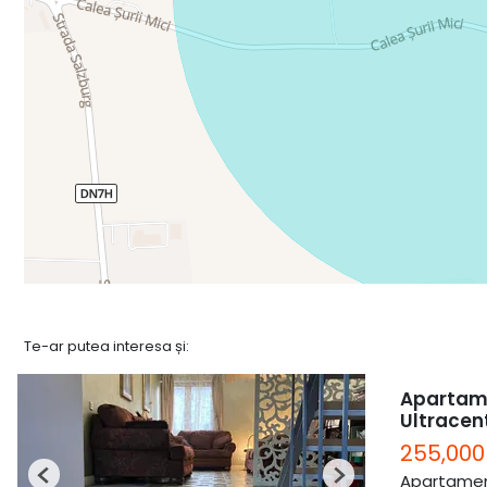
Te-ar putea interesa și:
Apartame
Ultracen
255,000
Apartamen
Previous
Next