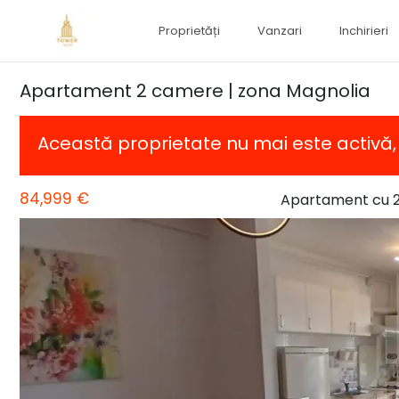
Proprietăți
Vanzari
Inchirieri
Apartament 2 camere | zona Magnolia
Această proprietate nu mai este activă
84,999 €
Apartament cu 