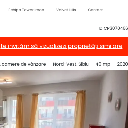
Echipa Tower Imob
Velvet Hills
Contact
ID CP3070466
,
te invităm să vizualizezi proprietăți similare
2 camere de vânzare
Nord-Vest, Sibiu
40 mp
2020