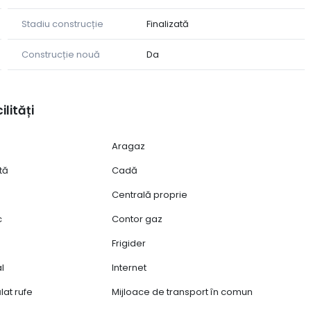
Stadiu construcție
Finalizată
Construcție nouă
Da
ilități
Aragaz
tă
Cadă
Centrală proprie
c
Contor gaz
Frigider
al
Internet
lat rufe
Mijloace de transport în comun