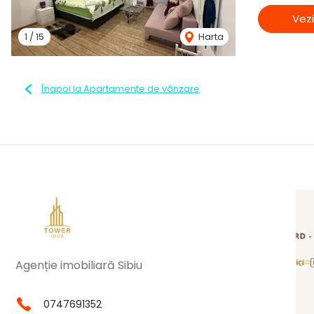
Vezi
1
/
15
Harta
Înapoi la Apartamente de vânzare
Agenție imobiliară Sibiu
0747691352