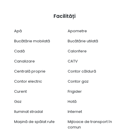
Compartimentare eficientă
Balcon
Facilități
Geam la baie
Mobilat și utilat
Luminos și aerisit
Apă
Apometre
Potrivit pentru cuplu, persoană singură
Bucătărie mobilată
Bucătărie utilată
Pentru mai multe detalii sau pentru a programa o
vizionare nu ezita sa ma contactezi!
Cadă
Calorifere
DISPONIBIL DIN 15 MARTIE
Canalizare
CATV
Centrală proprie
Contor căldură
Contor electric
Contor gaz
Curent
Frigider
Gaz
Hotă
Iluminat stradal
Internet
Mașină de spălat rufe
Mijloace de transport în
comun