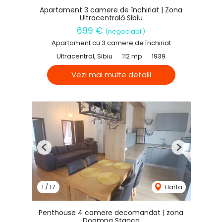
Apartament 3 camere de închiriat | Zona
Ultracentrală Sibiu
699 €
(negociabil)
Apartament cu 3 camere de închiriat
Ultracentral, Sibiu
112 mp
1939
Vezi mai multe detalii
Previous
Next
1
/
17
Harta
Penthouse 4 camere decomandat | zona
Doamna Stanca