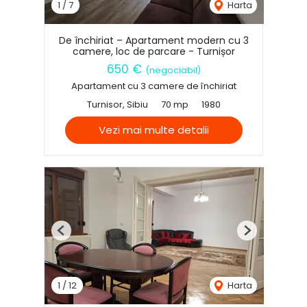
1
/
7
Harta
De închiriat – Apartament modern cu 3
camere, loc de parcare - Turnișor
650 €
(negociabil)
Apartament cu 3 camere de închiriat
Turnisor, Sibiu
70 mp
1980
Vezi mai multe detalii
Previous
Next
1
/
12
Harta