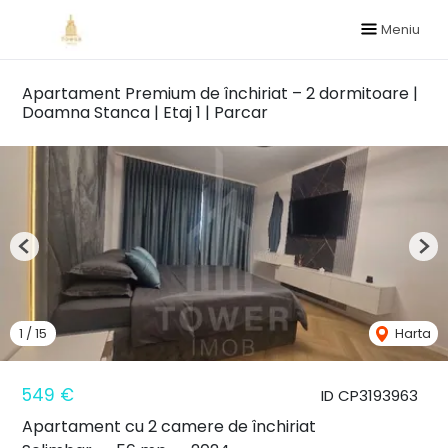
Meniu
Apartament Premium de închiriat – 2 dormitoare |
Doamna Stanca | Etaj 1 | Parcar
Previous
Nex
1
/
15
Harta
549 €
ID CP3193963
Apartament cu 2 camere de închiriat