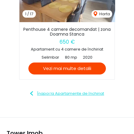
1
/
17
Harta
Penthouse 4 camere decomandat | zona
Doamna Stanca
650 €
Apartament cu 4 camere de închiriat
Selimbar
80 mp
2020
Vezi mai multe detalii
Înapoi la Apartamente de închiriat
Tower Imob