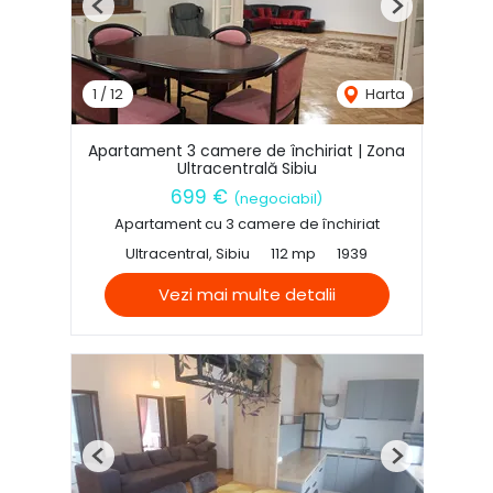
Previous
Next
1
/
12
Harta
Apartament 3 camere de închiriat | Zona
Ultracentrală Sibiu
699 €
(negociabil)
Apartament cu 3 camere de închiriat
Ultracentral, Sibiu
112 mp
1939
Vezi mai multe detalii
Previous
Next