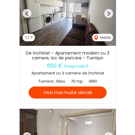
Previous
Next
1
/
7
Harta
De închiriat – Apartament modern cu 3
camere, loc de parcare - Turnișor
650 €
(negociabil)
Apartament cu 3 camere de închiriat
Turnisor, Sibiu
70 mp
1980
Vezi mai multe detalii