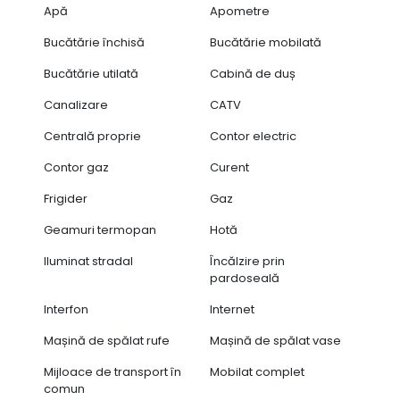
Apă
Apometre
Bucătărie închisă
Bucătărie mobilată
Bucătărie utilată
Cabină de duș
Canalizare
CATV
Centrală proprie
Contor electric
Contor gaz
Curent
Frigider
Gaz
Geamuri termopan
Hotă
Iluminat stradal
Încălzire prin
pardoseală
Interfon
Internet
Mașină de spălat rufe
Mașină de spălat vase
Mijloace de transport în
Mobilat complet
comun