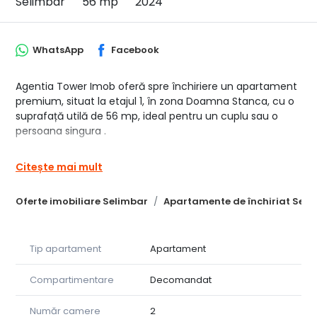
Selimbar
56 mp
2024
WhatsApp
Facebook
Agentia Tower Imob oferă spre închiriere un apartament
premium, situat la etajul 1, în zona Doamna Stanca, cu o
suprafață utilă de 56 mp, ideal pentru un cuplu sau o
persoana singura .
Compartimentare:
Citește mai mult
2 dormitoare
Bucătărie închisă
Oferte imobiliare Selimbar
Apartamente de închiriat Seli
Hol
Baie
Balcon
Tip apartament
Apartament
Apartamentul este amenajat cu finisaje premium,
Compartimentare
Decomandat
complet mobilat și utilat, fiind pregătit pentru mutare
imediată.
Număr camere
2