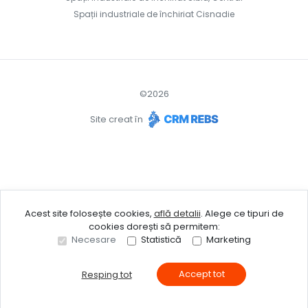
Spații industriale de închiriat Cisnadie
©
2026
Site creat în
Acest site folosește cookies,
află detalii
.
Alege ce tipuri de
cookies dorești să permitem:
Necesare
Statistică
Marketing
Accept tot
Resping tot
Sună acum
Solicită vizionare