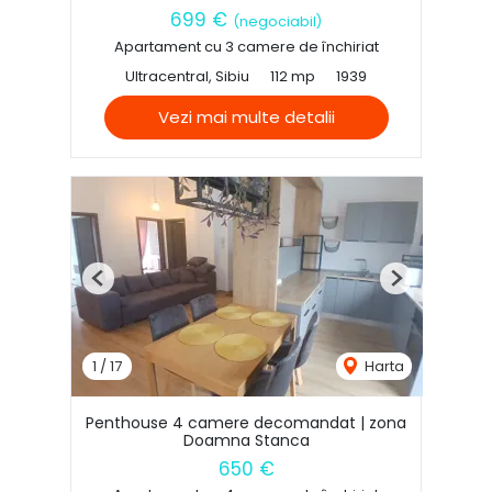
699 €
(negociabil)
Apartament cu 3 camere de închiriat
Ultracentral, Sibiu
112 mp
1939
Vezi mai multe detalii
Previous
Next
1
/
17
Harta
Penthouse 4 camere decomandat | zona
Doamna Stanca
650 €