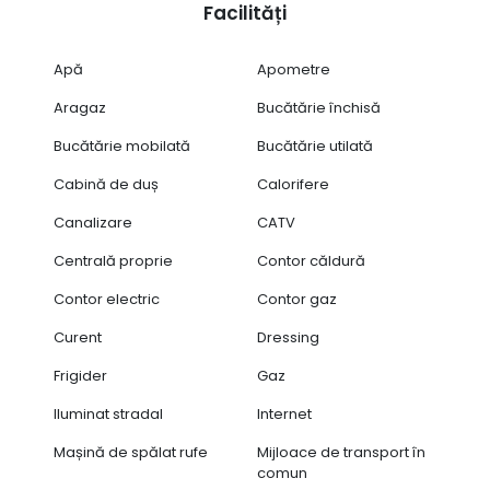
Facilități
Apă
Apometre
Aragaz
Bucătărie închisă
Bucătărie mobilată
Bucătărie utilată
Cabină de duș
Calorifere
Canalizare
CATV
Centrală proprie
Contor căldură
Contor electric
Contor gaz
Curent
Dressing
Frigider
Gaz
Iluminat stradal
Internet
Mașină de spălat rufe
Mijloace de transport în
comun