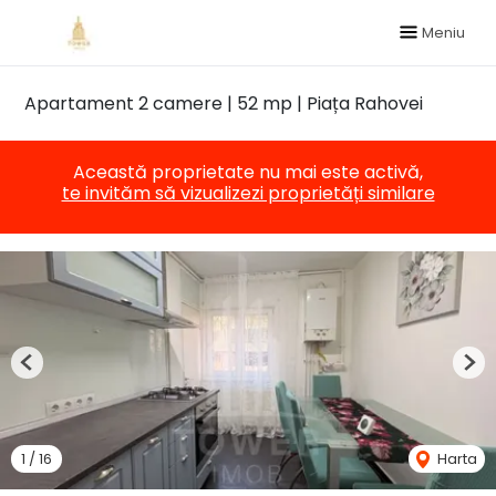
Meniu
Apartament 2 camere | 52 mp | Piața Rahovei
Această proprietate nu mai este activă,
te invităm să vizualizezi proprietăți similare
Previous
Nex
1
/
16
Harta