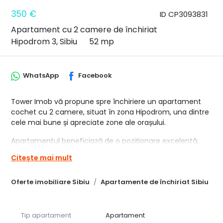
350 €
ID CP3093831
Apartament cu 2 camere de închiriat
Hipodrom 3, Sibiu
52 mp
WhatsApp
Facebook
Tower Imob vă propune spre închiriere un apartament
cochet cu 2 camere, situat în zona Hipodrom, una dintre
cele mai bune și apreciate zone ale orașului.
Apartamentul beneficiază de o poziționare excelentă,
fiind aproape de Piața Rahovei , magazine, farmacii,
Citește mai mult
mijloace de transport și cu acces rapid către mall-ul din
Șelimbăr . Zona este liniștită, ideală pentru confort și
Oferte imobiliare Sibiu
Apartamente de închiriat Sibiu
relaxare.
Compartimentare și dotări:
- Dormitor spațios, dotat cu pat matrimonial și ieșire
directă către balconul de 3 mp – locul perfect pentru
Tip apartament
Apartament