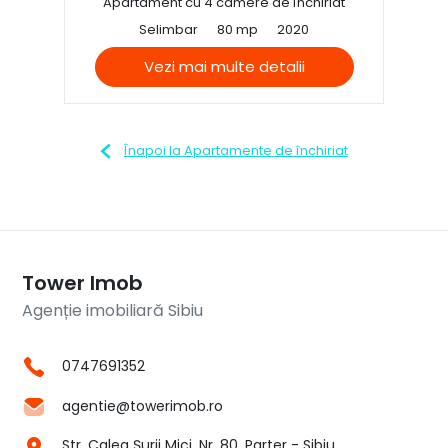
Apartament cu 4 camere de închiriat
Selimbar
80 mp
2020
Vezi mai multe detalii
Înapoi la Apartamente de închiriat
Tower Imob
Agenție imobiliară Sibiu
0747691352
agentie@towerimob.ro
Str. Calea Șurii Mici, Nr. 80, Parter - Sibiu