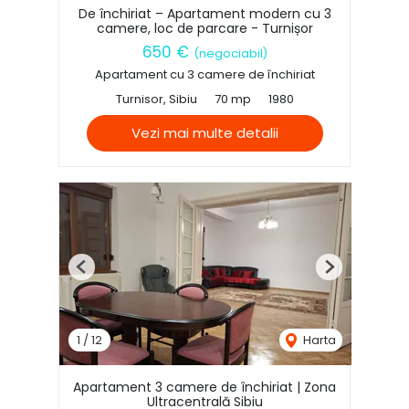
De închiriat – Apartament modern cu 3
camere, loc de parcare - Turnișor
650 €
(negociabil)
Apartament cu 3 camere de închiriat
Turnisor, Sibiu
70 mp
1980
Vezi mai multe detalii
Previous
Next
1
/
12
Harta
Apartament 3 camere de închiriat | Zona
Ultracentrală Sibiu