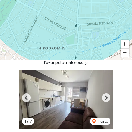
Te-ar putea interesa și:
Previous
Next
1
/
7
Harta