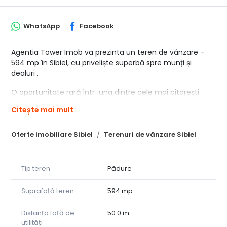
WhatsApp
Facebook
Agentia Tower Imob va prezinta un teren de vânzare –
594 mp în Sibiel, cu priveliște superbă spre munți și
dealuri .
O oportunitate rară într-una dintre cele mai pitorești
zone din Mărginimea Sibiului!
Citește mai mult
Îți prezentăm un teren de 594 mp situat în satul Sibiel,
renumit pentru frumusețea naturală, tradițiile autentice
Oferte imobiliare Sibiel
Terenuri de vânzare Sibiel
și aerul curat de munte. Proprietatea beneficiază de o
poziționare excelentă, într-o zonă liniștită și căutată, cu o
panoramă spectaculoasă spre dealurile împădurite din
Tip teren
Pădure
împrejurimi.
Suprafață teren
594 mp
✅ Caracteristici principale:
Suprafață: 594 mp
Distanța față de
50.0 m
utilități