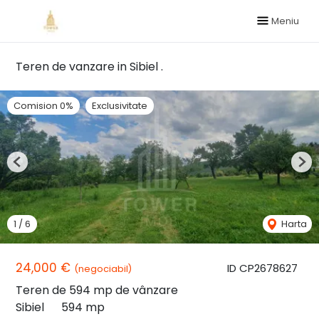
Meniu
Teren de vanzare in Sibiel .
Comision 0%
Exclusivitate
Previous
Nex
1
/
6
Harta
24,000 €
ID CP2678627
(negociabil)
Teren de 594 mp de vânzare
Sibiel
594 mp