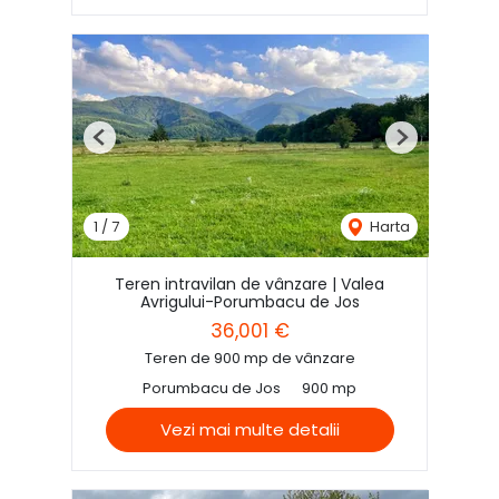
Previous
Next
1
/
7
Harta
Teren intravilan de vânzare | Valea
Avrigului-Porumbacu de Jos
36,001 €
Teren de 900 mp de vânzare
Porumbacu de Jos
900 mp
Vezi mai multe detalii