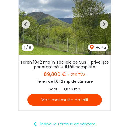
Previous
Next
1
/
8
Harta
Teren 1042 mp în Tocilele de Sus – priveliște
panoramică, utilități complete
89,800 €
+ 21% TVA
Teren de 1,042 mp de vânzare
Sadu
1,042 mp
Vezi mai multe detalii
Înapoi la Terenuri de vânzare