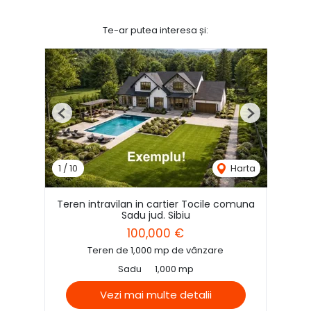
Te-ar putea interesa și:
Previous
Next
1
/
10
Harta
Teren intravilan in cartier Tocile comuna
Sadu jud. Sibiu
100,000 €
Teren de 1,000 mp de vânzare
Sadu
1,000 mp
Vezi mai multe detalii