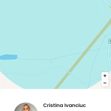
📞 Pentru mai multe informații sau pentru o vizionare, nu
ezita să ne contactezi
Consultant Imobiliar : Cristina Ivanciuc 0744348213
Cristina Ivanciuc