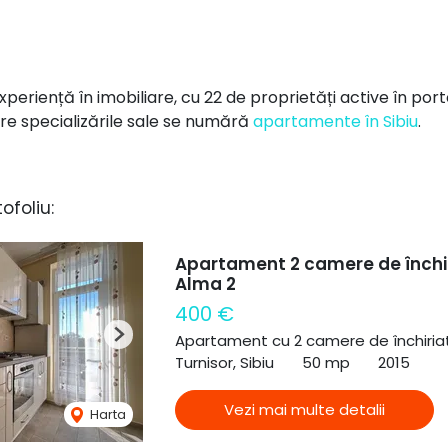
periență în imobiliare, cu 22 de proprietăți active în port
ntre specializările sale se numără
apartamente în Sibiu
.
tofoliu:
Apartament 2 camere de închiri
Alma 2
400 €
Apartament cu 2 camere de închiria
Next
Turnisor, Sibiu
50 mp
2015
Vezi mai multe detalii
Harta