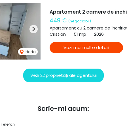
Apartament 2 camere de închir
449 €
(negociabil)
Apartament cu 2 camere de închiria
Next
Cristian
51 mp
2026
Vezi mai multe detalii
Harta
Vezi 22 proprietăți ale agentului
Scrie-mi acum:
Telefon