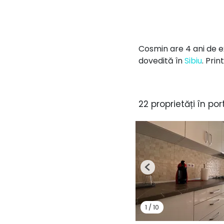
Cosmin are 4 ani de ex
dovedită în
Sibiu
. Pri
22 proprietăți în por
Previous
1
/
10