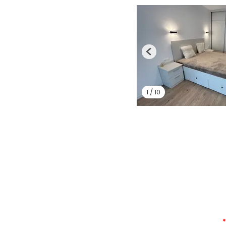
Previous
1
/
10