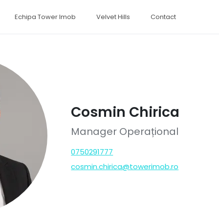
Echipa Tower Imob
Velvet Hills
Contact
Cosmin Chirica
Manager Operațional
0750291777
cosmin.chirica@towerimob.ro