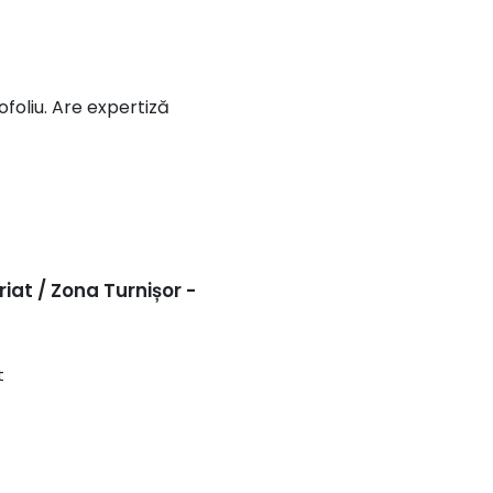
ofoliu. Are expertiză
at / Zona Turnișor -
t