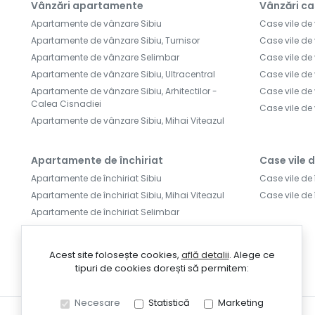
Vânzări apartamente
Vânzări ca
Apartamente de vânzare Sibiu
Case vile de
Apartamente de vânzare Sibiu, Turnisor
Case vile de
Apartamente de vânzare Selimbar
Case vile de 
Apartamente de vânzare Sibiu, Ultracentral
Case vile de
Apartamente de vânzare Sibiu, Arhitectilor -
Case vile de
Calea Cisnadiei
Case vile de
Apartamente de vânzare Sibiu, Mihai Viteazul
Apartamente de închiriat
Case vile d
Apartamente de închiriat Sibiu
Case vile de 
Apartamente de închiriat Sibiu, Mihai Viteazul
Case vile de 
Apartamente de închiriat Selimbar
Apartamente de închiriat Sibiu, Turnisor
Apartamente de închiriat Sibiu, Central
Acest site folosește cookies,
află detalii
.
Alege ce
Apartamente de închiriat Sibiu, Strand
tipuri de cookies dorești să permitem:
Necesare
Statistică
Marketing