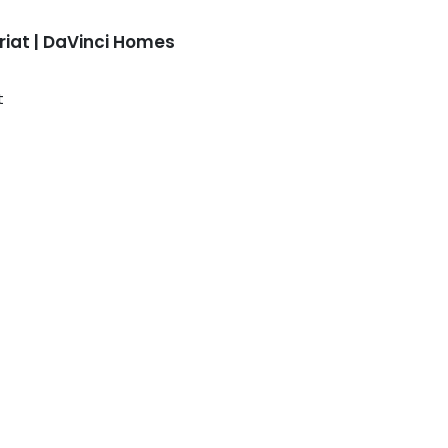
iat | DaVinci Homes
t