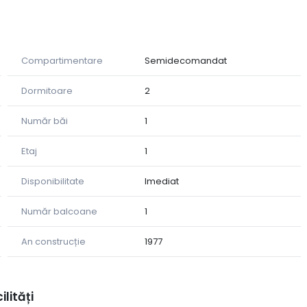
e 3 camere amplasat într-una dintre cele mai căutate
ocație ideală atât pentru locuință proprie, cât și pentru
Compartimentare
Semidecomandat
Dormitoare
2
Număr băi
1
Etaj
1
Disponibilitate
Imediat
Număr balcoane
1
An construcție
1977
ilități