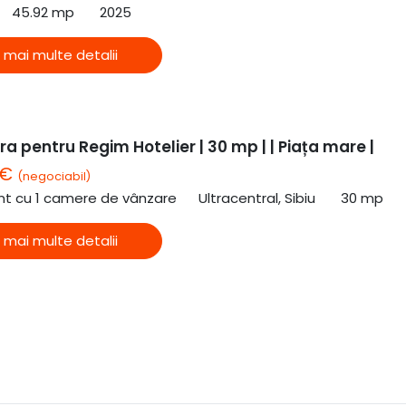
45.92 mp
2025
 mai multe detalii
a pentru Regim Hotelier | 30 mp | | Piața mare |
 €
(negociabil)
t cu 1 camere de vânzare
Ultracentral, Sibiu
30 mp
 mai multe detalii