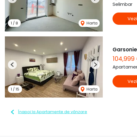
Previous
Next
Selimbar
Vezi
1
/
8
Harta
Garsonier
104,999
Apartamen
Previous
Next
Vezi
1
/
15
Harta
Înapoi la Apartamente de vânzare