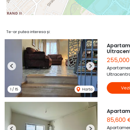
Te-ar putea interesa și:
Apartame
Ultracen
255,000
Apartamen
Previous
Next
Ultracentra
Vezi
1
/
15
Harta
Apartam
85,600 
Apartamen