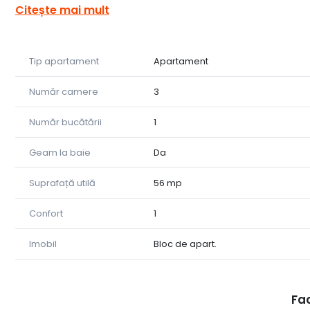
Tower Imob vă propune spre vânzare un apartament d
Citește mai mult
zone din Sibiu – Calea Dumbrăvii, chiar lângă ANAF, o l
investiție.
Tip apartament
Apartament
🏠 Detalii generale:
Suprafață utilă: 56 mp
Număr camere
3
Suprafață totală: 59 mp
Număr bucătării
1
Etaj: 1 / 4
Geam la baie
Da
Balcon: 3 mp
Suprafață utilă
56 mp
Compartimentare: semidecomandat
Confort
1
📐 Compartimentare inteligentă:
Imobil
Bloc de apart.
Hol de acces generos
Living luminos cu ieșire pe balcon
Fac