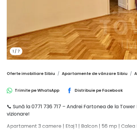
1
/
7
Oferte imobiliare Sibiu
Apartamente de vânzare Sibiu
A
Trimite pe
WhatsApp
Distribuie pe
Facebook
📞 Sună la 0771 736 717 – Andrei Fartonea de la Tower
vizionare!
Apartament 3 camere | Etaj 1 | Balcon | 56 mp | Cale