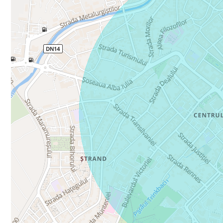
Acces rapid către restaurante, farmacii, bănci, școli ș
📍 Locație premium – Calea Dumbrăvii este una dintre c
facil către centrul orașului, liniștii și calității locuințelor
📞 Contact direct:
Andrei Fartonea – Tower Imob
☎️ 0771 736 717