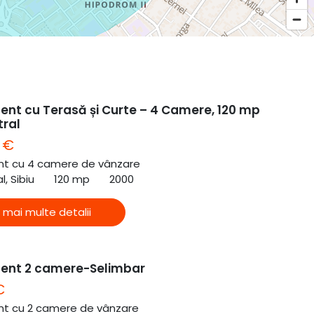
nt cu Terasă și Curte – 4 Camere, 120 mp
tral
 €
t cu 4 camere de vânzare
l, Sibiu
120 mp
2000
 mai multe detalii
ent 2 camere-Selimbar
€
t cu 2 camere de vânzare