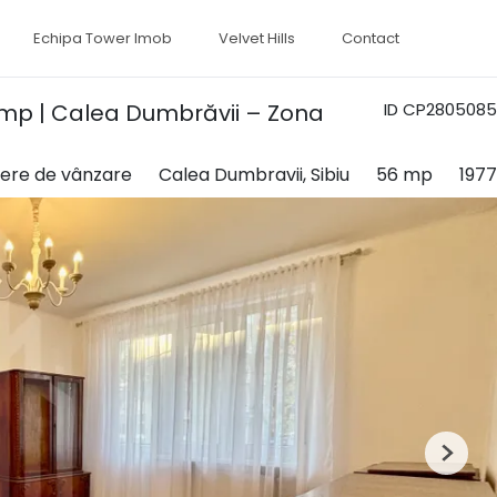
Echipa Tower Imob
Velvet Hills
Contact
56mp | Calea Dumbrăvii – Zona
ID CP2805085
ere de vânzare
Calea Dumbravii, Sibiu
56 mp
1977
Next