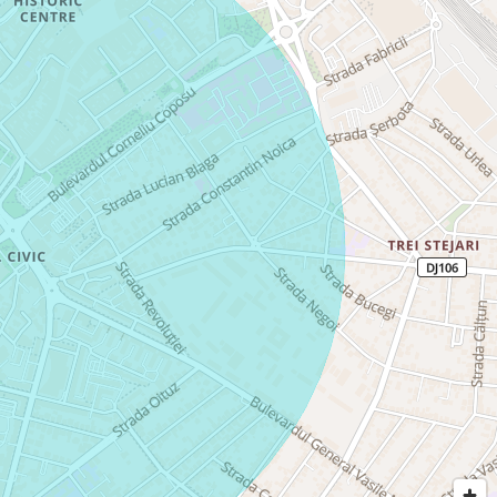
i mijloace de transport
ele mai apreciate artere din Sibiu, datorită accesului
 din zonă.