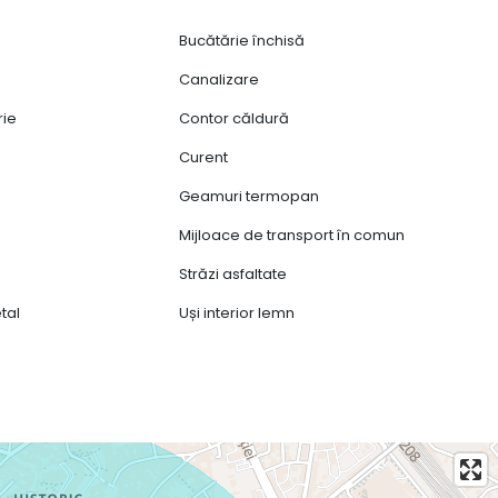
Bucătărie închisă
Canalizare
rie
Contor căldură
Curent
Geamuri termopan
Mijloace de transport în comun
Străzi asfaltate
tal
Uși interior lemn
jare