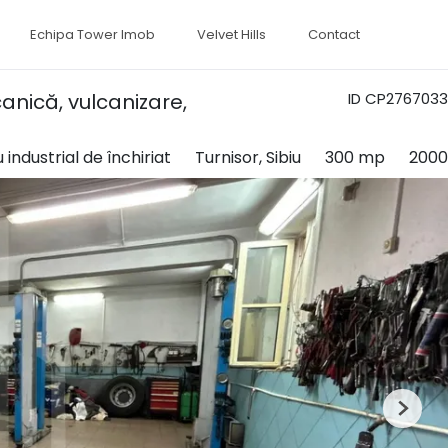
Echipa Tower Imob
Velvet Hills
Contact
anică, vulcanizare,
ID CP2767033
 industrial de închiriat
Turnisor, Sibiu
300 mp
2000
Next