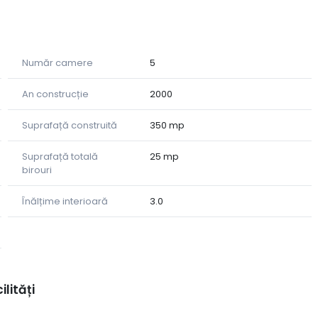
Număr camere
5
An construcție
2000
inat industrial
Suprafață construită
350 mp
Suprafață totală
25 mp
birouri
Înălțime interioară
3.0
azic, încălzire)
ilități