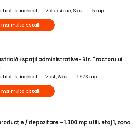
strial de închiriat
Valea Aurie, Sibiu
5 mp
elor
 mai multe detalii
ri:
strială+spații administrative- Str. Tractorului
€
strial de închiriat
Vest, Sibiu
1,573 mp
 mai multe detalii
roducție / depozitare – 1.300 mp utili, etaj 1, zona