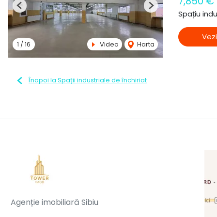
7,850 €
Previous
Next
Spațiu indu
Vezi
1
/
16
Video
Harta
Înapoi la Spații industriale de închiriat
Agenție imobiliară Sibiu