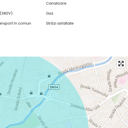
Canalizare
c (380V)
Gaz
ransport în comun
Străzi asfaltate
echipat
u spațiul