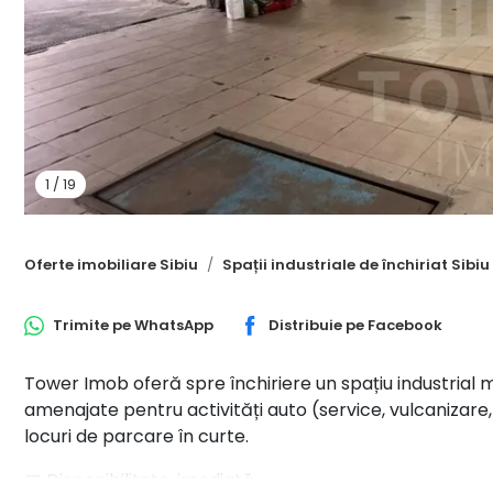
1
/
19
Oferte imobiliare Sibiu
Spații industriale de închiriat Sibiu
Trimite pe
WhatsApp
Distribuie pe
Facebook
Tower Imob oferă spre închiriere un spațiu industrial
amenajate pentru activități auto (service, vulcanizare, I
locuri de parcare în curte.
📅 Disponibilitate: imediată