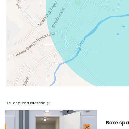
🔹 Hala 5 – Linie ITP complet echipată
Suprafață utilă: 58 mp
Poartă de acces: 3,30 m lățime x 2,75 m înălțime
Se închiriază cu toate echipamentele și un birou inclus
Preț: 1.500 euro + TVA / lună
🔹 Facilități suplimentare:
2 grupuri sanitare
Birouri amenajate
Curte betonată, cu 8–10 locuri de parcare
Te-ar putea interesa și:
Acces auto
Curent trifazic si monofazic, apă, canalizare, internet
Boxe spat