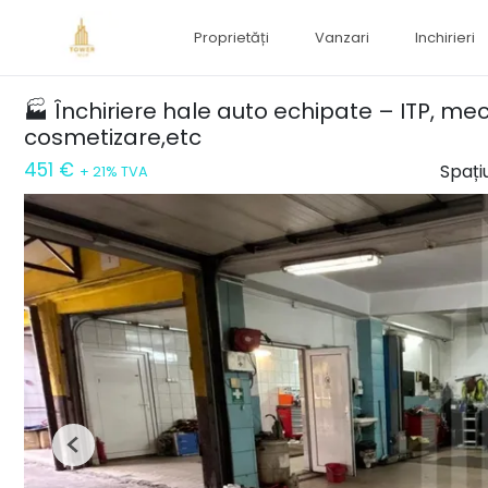
Proprietăți
Vanzari
Inchirieri
🏭 Închiriere hale auto echipate – ITP, mec
cosmetizare,etc
451 €
Spațiu
+ 21% TVA
Previous