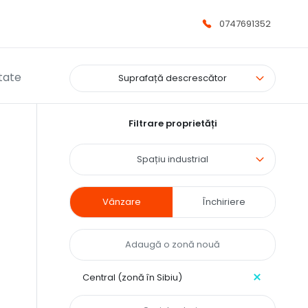
0747691352
tate
Suprafață descrescător
Filtrare proprietăți
Spațiu industrial
Vânzare
Închiriere
Central (zonă în Sibiu)