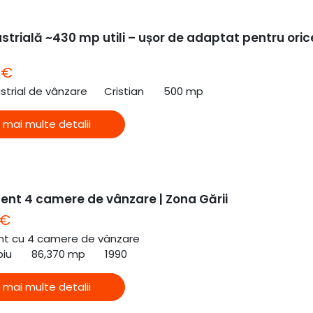
strială ~430 mp utili – ușor de adaptat pentru oric
 €
ustrial de vânzare
Cristian
500 mp
 mai multe detalii
nt 4 camere de vânzare | Zona Gării
 €
t cu 4 camere de vânzare
biu
86,370 mp
1990
 mai multe detalii