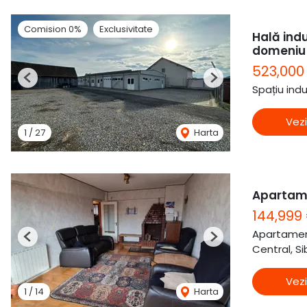
Comision 0%
Exclusivitate
Hală indu
domeniu
523,000
Previous
Next
Spațiu ind
Vezi
1
/
27
Harta
Apartame
144,999
Apartamen
Previous
Next
Central, Si
Vezi
1
/
14
Harta