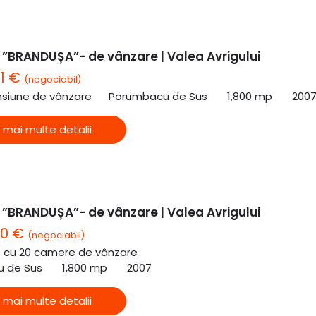
”BRANDUȘA”- de vânzare | Valea Avrigului
01 €
(negociabil)
nsiune de vânzare
Porumbacu de Sus
1,800 mp
200
 mai multe detalii
”BRANDUȘA”- de vânzare | Valea Avrigului
00 €
(negociabil)
ă cu 20 camere de vânzare
 de Sus
1,800 mp
2007
 mai multe detalii