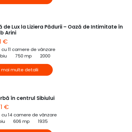
 de Lux la Liziera Pădurii – Oază de Intimitate în
b Arini
1 €
ă cu 11 camere de vânzare
ibiu
750 mp
2000
 mai multe detalii
rbă în centrul Sibiului
1 €
ă cu 14 camere de vânzare
biu
606 mp
1935