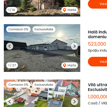
Vezi
1
/
10
Harta
Comision 0%
Exclusivitate
Hală indu
domeniu
523,000
Previous
Next
Spațiu ind
Vezi
1
/
27
Harta
Vilă ultra
Comision 0%
Exclusivitate
Exclusivi
1,000,00
Casă / Vil
Previous
Next