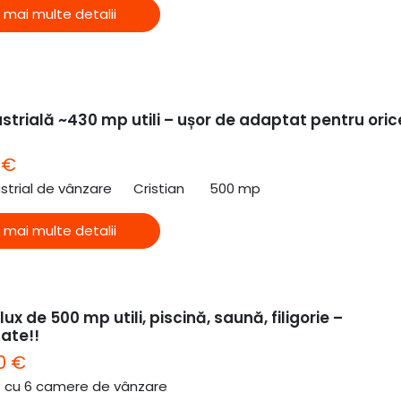
 mai multe detalii
strială ~430 mp utili – ușor de adaptat pentru oric
 €
ustrial de vânzare
Cristian
500 mp
 mai multe detalii
lux de 500 mp utili, piscină, saună, filigorie –
tate!!
0 €
ă cu 6 camere de vânzare