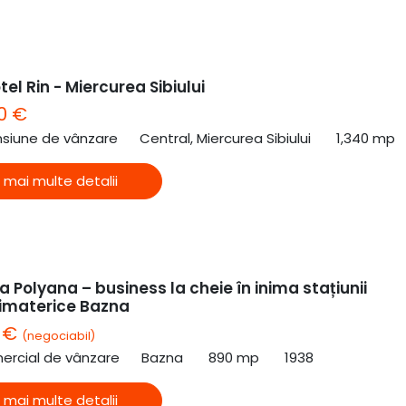
tel Rin - Miercurea Sibiului
0 €
nsiune de vânzare
Central, Miercurea Sibiului
1,340 mp
 mai multe detalii
 Polyana – business la cheie în inima stațiunii
imaterice Bazna
0 €
(negociabil)
ercial de vânzare
Bazna
890 mp
1938
 mai multe detalii