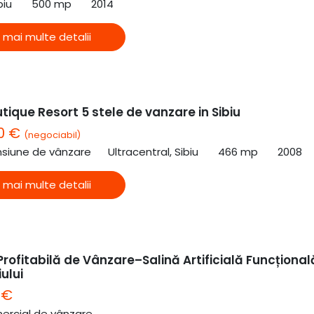
biu
500 mp
2014
 mai multe detalii
tique Resort 5 stele de vanzare in Sibiu
00 €
(negociabil)
nsiune de vânzare
Ultracentral, Sibiu
466 mp
2008
 mai multe detalii
rofitabilă de Vânzare–Salină Artificială Funcțional
ului
 €
ercial de vânzare