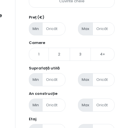
e
Preț (€)
Min
Max
Camere
1
2
3
4+
Suprafață utilă
Min
Max
An construcție
Min
Max
Etaj