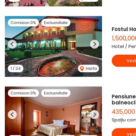
Comision 0%
Exclusivitate
Fostul Ho
1,500,00
Hotel / Pe
Previous
Next
Vezi
1
/
24
Harta
Comision 0%
Exclusivitate
Pensiunea
balneocl
435,00
Previous
Next
Spațiu com
Vezi