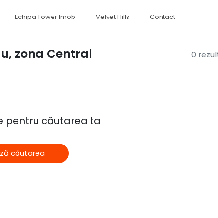
Echipa Tower Imob
Velvet Hills
Contact
iu, zona Central
0 rezul
te pentru căutarea ta
ză căutarea