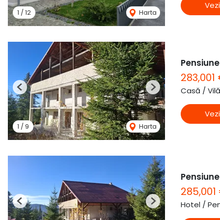
Vezi
1
/
12
Harta
Pensiune 
283,001
Casă / Vil
Previous
Next
Vezi
1
/
9
Harta
Pensiune 
285,001
Hotel / Pe
Previous
Next