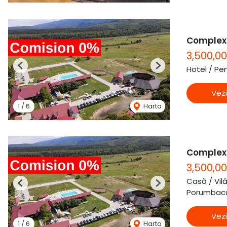
Complex 
3,500,0
Hotel / Pe
Previous
Next
Vezi
1
/
6
Harta
Complex 
3,500,0
Casă / Vil
Previous
Next
Porumbacu
Vezi
1
/
6
Harta