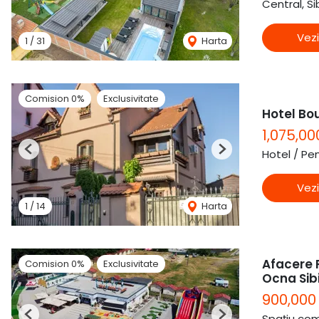
Central, Si
Vezi
1
/
31
Harta
Comision 0%
Exclusivitate
Hotel Bou
1,075,0
Hotel / Pe
Previous
Next
Vezi
1
/
14
Harta
Afacere P
Comision 0%
Exclusivitate
Ocna Sibi
900,000
Spațiu com