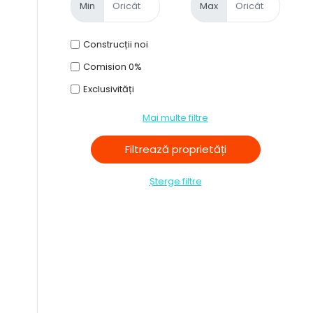
Min
Max
Construcții noi
Comision 0%
Exclusivități
7
Mai multe filtre
Șterge filtre