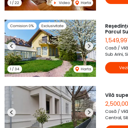
1
/
22
Video
Harta
Reședință
Comision 0%
Exclusivitate
Parcul Su
1,549,99
Casă / Vil
Previous
Next
Sub Arini, S
Vezi
1
/
34
Harta
Vilă supe
2,500,00
Casă / Vil
Previous
Next
Central, Si