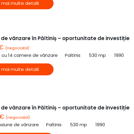
 mai multe detalii
de vânzare în Păltiniș – oportunitate de investiție
 €
(negociabil)
ă cu 14 camere de vânzare
Paltinis
530 mp
1990
 mai multe detalii
de vânzare în Păltiniș – oportunitate de investiție
 €
(negociabil)
nsiune de vânzare
Paltinis
530 mp
1990