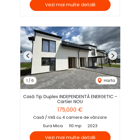
Vezi mai multe detalii
Previous
Next
1
/
6
Harta
Casă Tip Duplex INDEPENDENTĂ ENERGETIC -
Cartier NOU
175,000 €
Casă / Vilă cu 4 camere de vânzare
Sura Mica
110 mp
2023
Vezi mai multe detalii