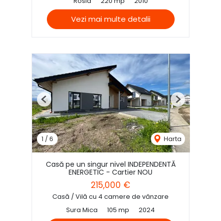
Rosia
220 mp
2010
Vezi mai multe detalii
Previous
Next
1
/
6
Harta
Casă pe un singur nivel INDEPENDENTĂ
ENERGETIC - Cartier NOU
215,000 €
Casă / Vilă cu 4 camere de vânzare
Sura Mica
105 mp
2024