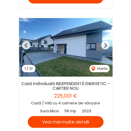
Previous
Next
1
/
10
Harta
Casă individuală INDEPENDENTĂ ENERGETIC -
CARTIER NOU
225,001 €
Casă / Vilă cu 4 camere de vânzare
Sura Mica
119 mp
2023
Vezi mai multe detalii