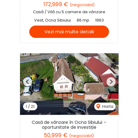
172,999 €
(negociabil)
Casă / Vilă cu 5 camere de vânzare
Vest, Ocna Sibiului
86 mp
1963
Vezi mai multe detalii
Previous
Next
1
/
21
Harta
Casă de vânzare în Ocna Sibiului –
oportunitate de investiție
50,999 €
(negociabil)