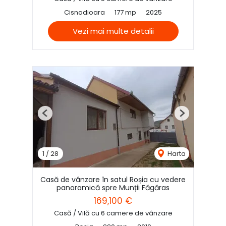
Cisnadioara
177 mp
2025
Vezi mai multe detalii
Previous
Next
1
/
28
Harta
Casă de vânzare în satul Roșia cu vedere
panoramică spre Munții Făgăras
169,100 €
Casă / Vilă cu 6 camere de vânzare