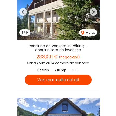
Previous
Next
1
/
9
Harta
Pensiune de vânzare în Păltiniș –
oportunitate de investiție
283,001 €
(negociabil)
Casă / Vilă cu 14 camere de vânzare
Paltinis
530 mp
1990
Vezi mai multe detalii