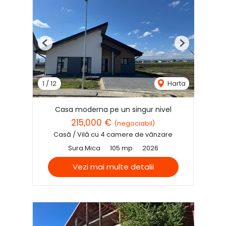
Previous
Next
1
/
12
Harta
Casa moderna pe un singur nivel
215,000 €
(negociabil)
Casă / Vilă cu 4 camere de vânzare
Sura Mica
105 mp
2026
Vezi mai multe detalii