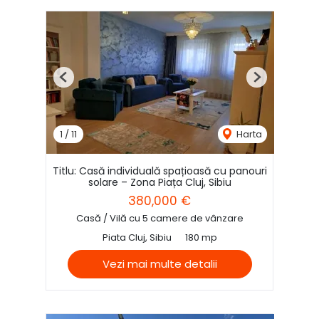
Previous
Next
1
/
11
Harta
Titlu: Casă individuală spațioasă cu panouri
solare – Zona Piața Cluj, Sibiu
380,000 €
Casă / Vilă cu 5 camere de vânzare
Piata Cluj, Sibiu
180 mp
Vezi mai multe detalii