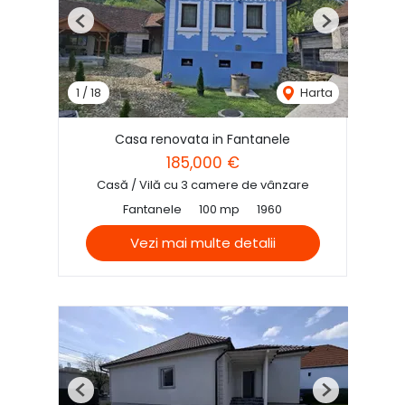
Previous
Next
1
/
18
Harta
Casa renovata in Fantanele
185,000 €
Casă / Vilă cu 3 camere de vânzare
Fantanele
100 mp
1960
Vezi mai multe detalii
Previous
Next