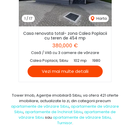
1
/
17
Harta
Casa renovata total- zona Calea Poplacii
cu teren de 454 mp
380,000 €
Casă / Vilă cu 3 camere de vânzare
Calea Poplacii, Sibiu
102 mp
1980
Vezi mai multe detalii
Tower Imob, Agenție imobiliară Sibiu, va ofera 421 oferte
imobiliare, actualizate la zi, din categorii precum
apartamente de vânzare Sibiu
,
apartamente de vânzare
Sibiu
,
apartamente de închiriat Sibiu
,
apartamente de
vânzare Sibiu
sau
apartamente de vânzare Sibiu,
Turnisor
.