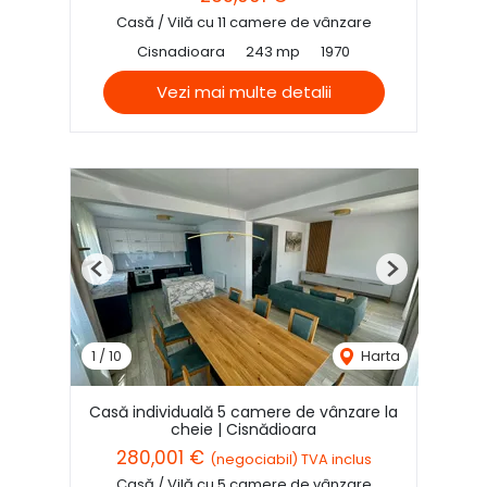
Casă / Vilă cu 11 camere de vânzare
Cisnadioara
243 mp
1970
Vezi mai multe detalii
Previous
Next
1
/
10
Harta
Casă individuală 5 camere de vânzare la
cheie | Cisnădioara
280,001 €
(negociabil) TVA inclus
Casă / Vilă cu 5 camere de vânzare