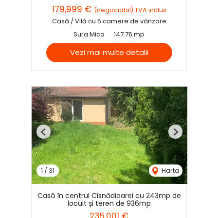
179,999 €
(negociabil) TVA inclus
Casă / Vilă cu 5 camere de vânzare
Sura Mica
147.76 mp
Vezi mai multe detalii
Previous
Next
1
/
31
Harta
Casă în centrul Cisnădioarei cu 243mp de
locuit și teren de 936mp
235,001 €