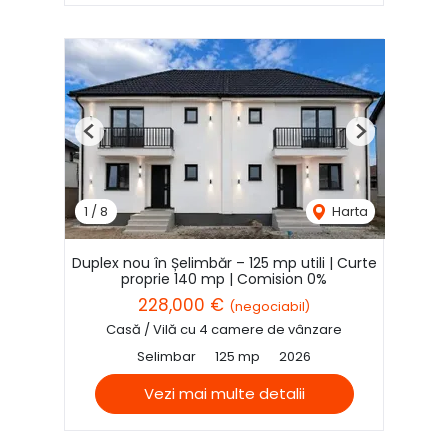
Previous
Next
1
/
8
Harta
Duplex nou în Șelimbăr – 125 mp utili | Curte
proprie 140 mp | Comision 0%
228,000 €
(negociabil)
Casă / Vilă cu 4 camere de vânzare
Selimbar
125 mp
2026
Vezi mai multe detalii