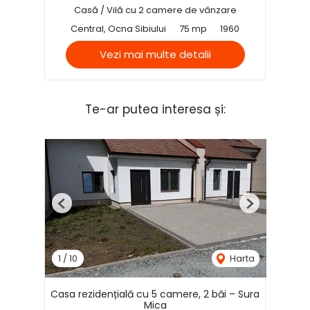
Casă / Vilă cu 2 camere de vânzare
Central, Ocna Sibiului
75 mp
1960
Vezi mai multe detalii
Te-ar putea interesa și:
Previous
Next
1
/
10
Harta
Casa rezidențială cu 5 camere, 2 băi – Sura
Mica