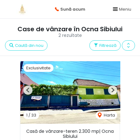
Sună acum
Meniu
Case de vânzare în Ocna Sibiului
2 rezultate
Caută din nou
Filtrează
Exclusivitate
Previous
Next
1
/
33
Harta
Casă de vânzare-teren 2.300 mp| Ocna
Sibiului