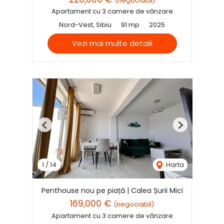
(negociabil)
Apartament cu 3 camere de vânzare
Nord-Vest, Sibiu
91 mp
2025
Vezi mai multe detalii
Previous
Next
1
/
14
Harta
Penthouse nou pe piață | Calea Șurii Mici
169,000 €
(negociabil)
Apartament cu 3 camere de vânzare