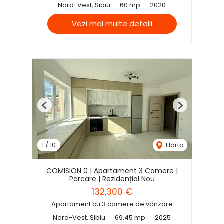
Nord-Vest, Sibiu
60 mp
2020
Vezi mai multe detalii
Previous
Next
1
/
10
Harta
COMISION 0 | Apartament 3 Camere |
Parcare | Rezidențial Nou
132,300 €
Apartament cu 3 camere de vânzare
Nord-Vest, Sibiu
69.45 mp
2025