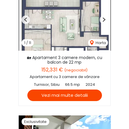
Previous
Next
1
/
11
Harta
🏡 Apartament 3 camere modern, cu
balcon de 22 mp
152,331 €
(negociabil)
Apartament cu 3 camere de vânzare
Turnisor, Sibiu
66.5 mp
2024
Vezi mai multe detalii
Exclusivitate