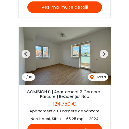
Vezi mai multe detalii
Previous
Next
1
/
10
Harta
COMISION 0 | Apartament 3 Camere |
Parcare | Rezidențial Nou
124,750 €
Apartament cu 3 camere de vânzare
Nord-Vest, Sibiu
65.25 mp
2024