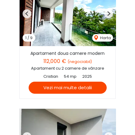
Previous
Next
1
/
9
Harta
Apartament doua camere modern
112,000 €
(negociabil)
Apartament cu 2 camere de vânzare
Cristian
54 mp
2025
Vezi mai multe detalii