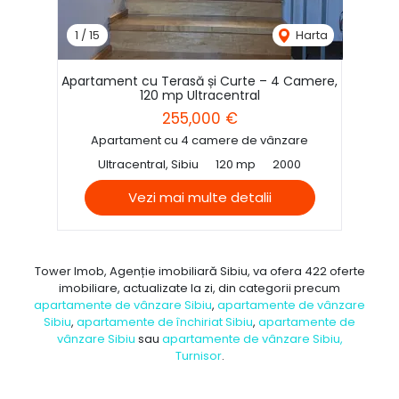
1
/
15
Harta
Apartament cu Terasă și Curte – 4 Camere,
120 mp Ultracentral
255,000 €
Apartament cu 4 camere de vânzare
Ultracentral, Sibiu
120 mp
2000
Vezi mai multe detalii
Tower Imob, Agenție imobiliară Sibiu, va ofera 422 oferte
imobiliare, actualizate la zi, din categorii precum
apartamente de vânzare Sibiu
,
apartamente de vânzare
Sibiu
,
apartamente de închiriat Sibiu
,
apartamente de
vânzare Sibiu
sau
apartamente de vânzare Sibiu,
Turnisor
.