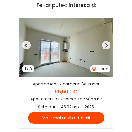
Te-ar putea interesa și:
Previous
Next
1
/
8
Harta
Apartament 2 camere-Selimbar
85,600 €
Apartament cu 2 camere de vânzare
Selimbar
45.92 mp
2025
Vezi mai multe detalii