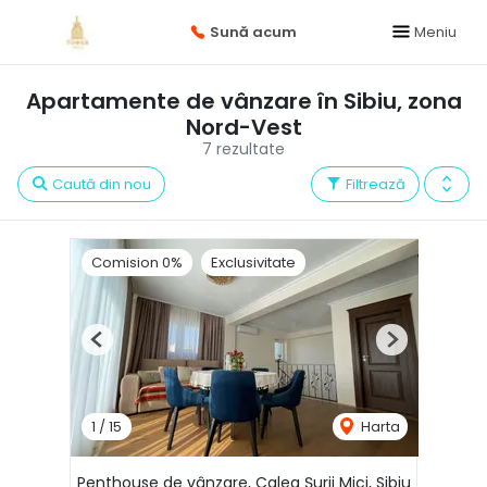
Sună acum
Meniu
Apartamente de vânzare în Sibiu, zona
Nord-Vest
7 rezultate
Caută din nou
Filtrează
Comision 0%
Exclusivitate
Previous
Next
1
/
15
Harta
Penthouse de vânzare, Calea Șurii Mici, Sibiu