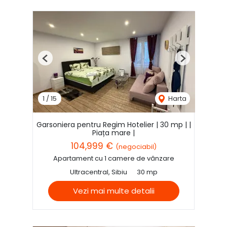
Previous
Next
1
/
15
Harta
Garsoniera pentru Regim Hotelier | 30 mp | |
Piața mare |
104,999 €
(negociabil)
Apartament cu 1 camere de vânzare
Ultracentral, Sibiu
30 mp
Vezi mai multe detalii