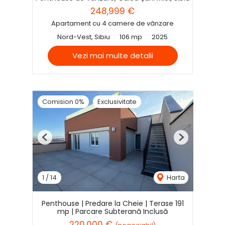
248,999 €
Apartament cu 4 camere de vânzare
Nord-Vest, Sibiu
106 mp
2025
Vezi mai multe detalii
Comision 0%
Exclusivitate
Previous
Next
1
/
14
Harta
Penthouse | Predare la Cheie | Terase 191
mp | Parcare Subterană Inclusă
220,000 €