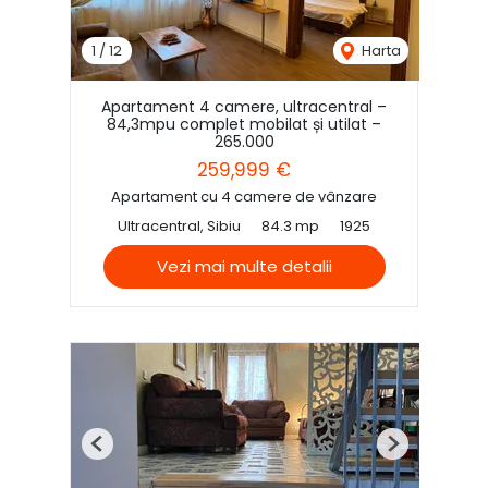
1
/
12
Harta
Apartament 4 camere, ultracentral –
84,3mpu complet mobilat și utilat –
265.000
259,999 €
Apartament cu 4 camere de vânzare
Ultracentral, Sibiu
84.3 mp
1925
Vezi mai multe detalii
Previous
Next