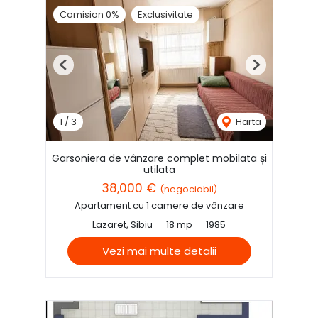
Comision 0%
Exclusivitate
Previous
Next
1
/
3
Harta
Garsoniera de vânzare complet mobilata și
utilata
38,000 €
(negociabil)
Apartament cu 1 camere de vânzare
Lazaret, Sibiu
18 mp
1985
Vezi mai multe detalii