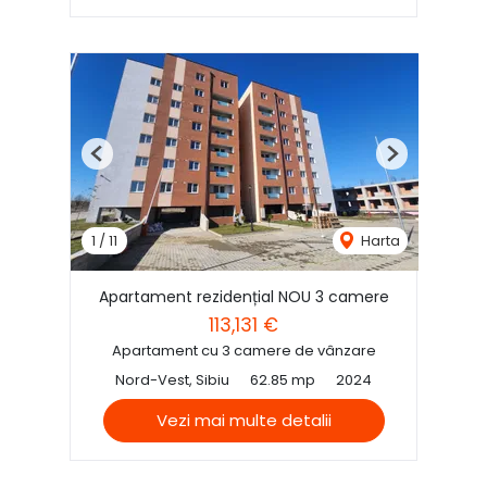
Previous
Next
1
/
11
Harta
Apartament rezidențial NOU 3 camere
113,131 €
Apartament cu 3 camere de vânzare
Nord-Vest, Sibiu
62.85 mp
2024
Vezi mai multe detalii