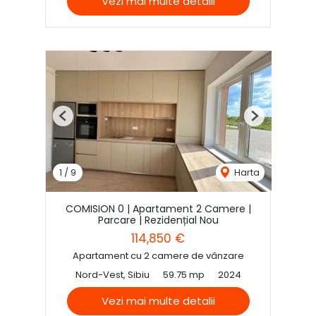
Vezi mai multe detalii
Previous
Next
1
/
9
Harta
COMISION 0 | Apartament 2 Camere |
Parcare | Rezidențial Nou
114,850 €
Apartament cu 2 camere de vânzare
Nord-Vest, Sibiu
59.75 mp
2024
Vezi mai multe detalii