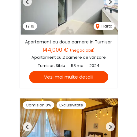
Previous
Next
1
/
16
Harta
Apartament cu doua camere in Turnisor
144,000 €
(negociabil)
Apartament cu 2 camere de vânzare
Turnisor, Sibiu
53 mp
2024
Vezi mai multe detalii
Comision 0%
Exclusivitate
Previous
Next