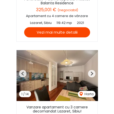
Balanta Residence
325,001 €
(negociabil)
Apartament cu 4 camere de vânzare
Lazaret, Sibiu
119.42 mp
2021
Vezi mai multe detalii
Previous
Next
1
/
14
Harta
Vanzare apartament cu 3 camere
decomandat Lazaret, Sibiu!