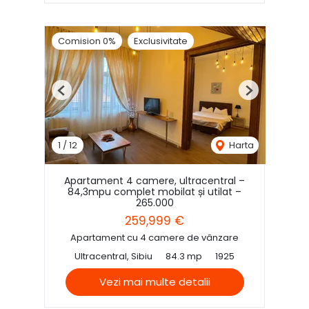
Comision 0%
Exclusivitate
Previous
Next
1
/
12
Harta
Apartament 4 camere, ultracentral –
84,3mpu complet mobilat și utilat –
265.000
259,999 €
Apartament cu 4 camere de vânzare
Ultracentral, Sibiu
84.3 mp
1925
Vezi mai multe detalii