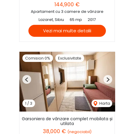
144,900 €
Apartament cu 3 camere de vânzare
Lazaret, Sibiu
65 mp
2017
Vezi mai multe detalii
Comision 0%
Exclusivitate
Previous
Next
1
/
3
Harta
Garsoniera de vânzare complet mobilata și
utilata
38,000 €
(negociabil)