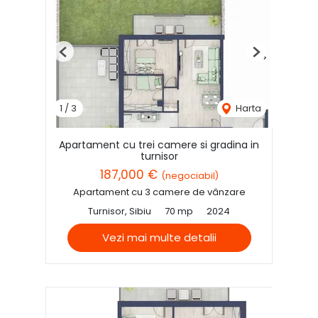
Previous
Next
1
/
3
Harta
Apartament cu trei camere si gradina in
turnisor
187,000 €
(negociabil)
Apartament cu 3 camere de vânzare
Turnisor, Sibiu
70 mp
2024
Vezi mai multe detalii