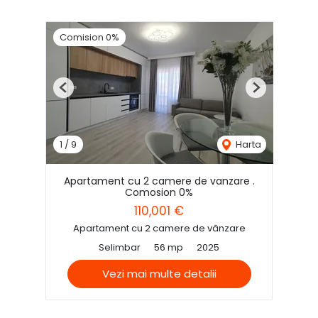
Comision 0%
Previous
Next
1
/
9
Harta
Apartament cu 2 camere de vanzare .
Comosion 0%
110,001 €
Apartament cu 2 camere de vânzare
Selimbar
56 mp
2025
Vezi mai multe detalii