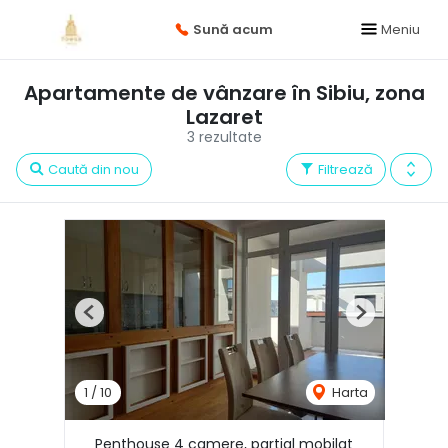
Sună acum
Meniu
Apartamente de vânzare în Sibiu, zona
Lazaret
3 rezultate
Caută din nou
Filtrează
Previous
Next
1
/
10
Harta
Penthouse 4 camere, partial mobilat