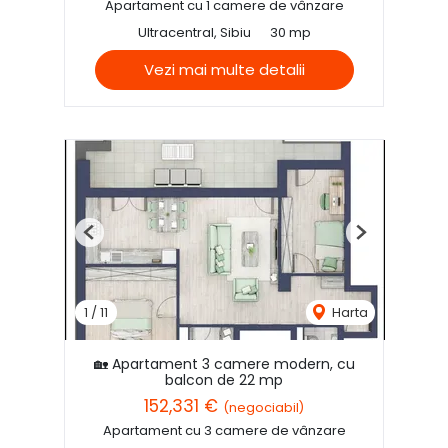
Apartament cu 1 camere de vânzare
Ultracentral, Sibiu
30 mp
Vezi mai multe detalii
Previous
Next
1
/
11
Harta
🏡 Apartament 3 camere modern, cu
balcon de 22 mp
152,331 €
(negociabil)
Apartament cu 3 camere de vânzare