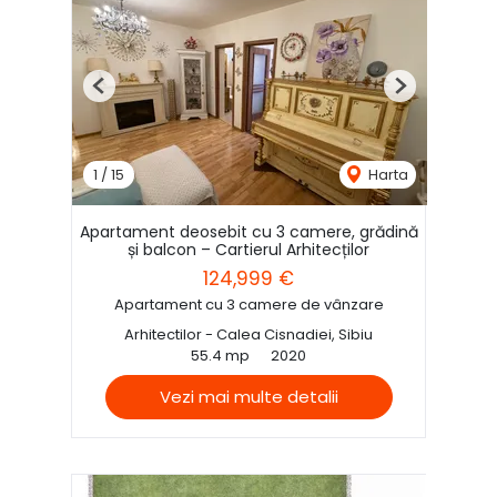
Previous
Next
1
/
15
Harta
Apartament deosebit cu 3 camere, grădină
și balcon – Cartierul Arhitecților
124,999 €
Apartament cu 3 camere de vânzare
Arhitectilor - Calea Cisnadiei, Sibiu
55.4 mp
2020
Vezi mai multe detalii