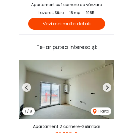
Apartament cu 1 camere de vânzare
Lazaret, Sibiu
18 mp
1985
Vezi mai multe detalii
Te-ar putea interesa și:
Previous
Next
1
/
8
Harta
Apartament 2 camere-Selimbar