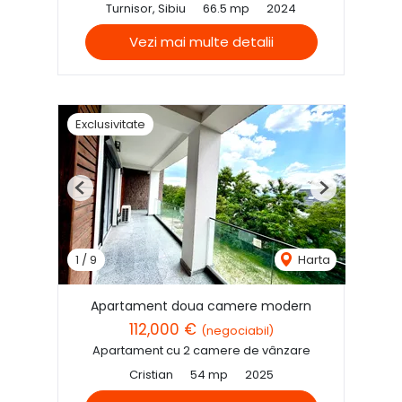
Turnisor, Sibiu
66.5 mp
2024
Vezi mai multe detalii
Exclusivitate
Previous
Next
1
/
9
Harta
Apartament doua camere modern
112,000 €
(negociabil)
Apartament cu 2 camere de vânzare
Cristian
54 mp
2025