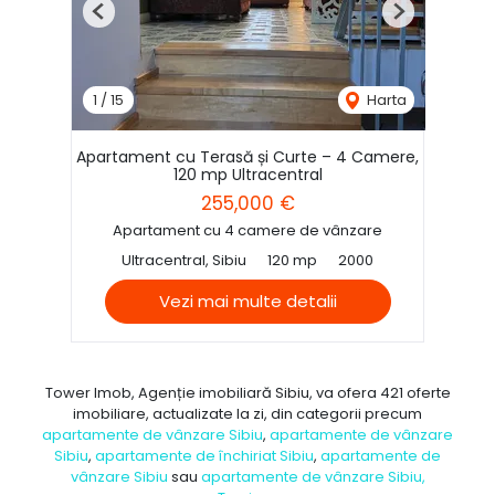
Previous
Next
1
/
15
Harta
Apartament cu Terasă și Curte – 4 Camere,
120 mp Ultracentral
255,000 €
Apartament cu 4 camere de vânzare
Ultracentral, Sibiu
120 mp
2000
Vezi mai multe detalii
Tower Imob, Agenție imobiliară Sibiu, va ofera 421 oferte
imobiliare, actualizate la zi, din categorii precum
apartamente de vânzare Sibiu
,
apartamente de vânzare
Sibiu
,
apartamente de închiriat Sibiu
,
apartamente de
vânzare Sibiu
sau
apartamente de vânzare Sibiu,