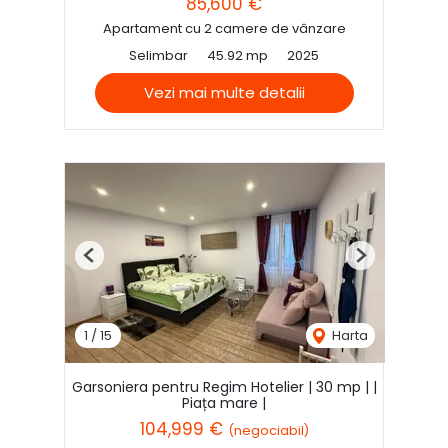
85,600 €
Apartament cu 2 camere de vânzare
Selimbar
45.92 mp
2025
Vezi mai multe detalii
Previous
Next
1
/
15
Harta
Garsoniera pentru Regim Hotelier | 30 mp | |
Piața mare |
104,999 €
(negociabil)