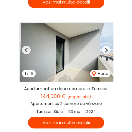
Vezi mai multe detalii
Previous
Next
1
/
16
Harta
Apartament cu doua camere in Turnisor
144,000 €
(negociabil)
Apartament cu 2 camere de vânzare
Turnisor, Sibiu
53 mp
2024
Vezi mai multe detalii