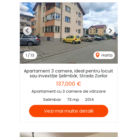
Previous
Next
1
/
13
Harta
Apartament 3 camere, ideal pentru locuit
sau investiție Șelimbăr, Strada Zorilor
137,000 €
Apartament cu 3 camere de vânzare
Selimbar
73 mp
2014
Vezi mai multe detalii